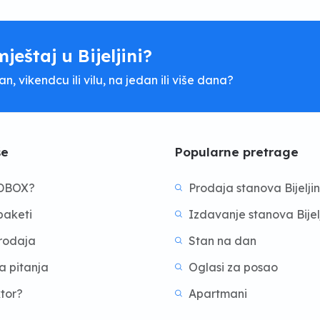
mještaj u Bijeljini?
, vikendcu ili vilu, na jedan ili više dana?
še
Popularne pretrage
BDBOX?
Prodaja stanova Bijelji
aketi
Izdavanje stanova Bijel
prodaja
Stan na dan
a pitanja
Oglasi za posao
ktor?
Apartmani