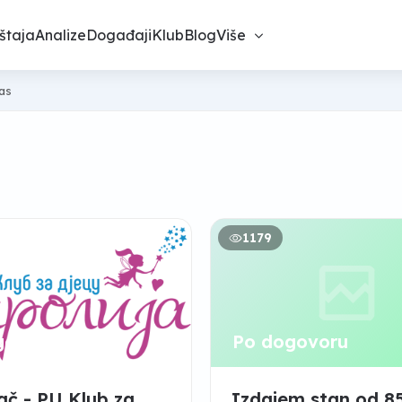
štaja
Analize
Događaji
Klub
Blog
Više
nas
1179
govoru
Po dogovoru
ač - PU Klub za
Izdajem stan od 8