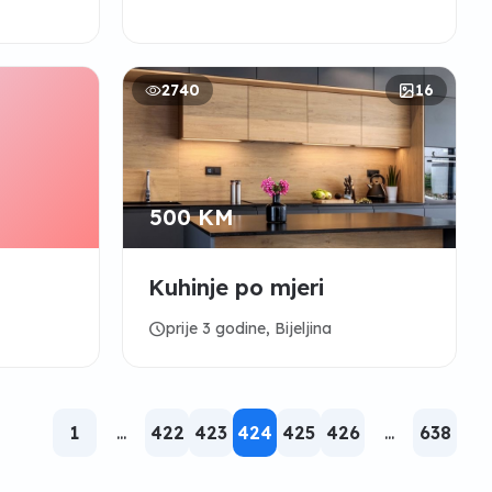
2740
16
500 KM
Kuhinje po mjeri
schedule
prije 3 godine, Bijeljina
1
...
422
423
424
425
426
...
638