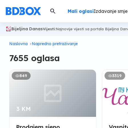
search
Mali oglasi
Izdavanje smje
Bijeljina Danas
Vijesti:
Najnovije vijesti sa portala Bijeljina Da
Naslovna
Napredno pretraživanje
7655 oglasa
849
3319
3 KM
Po do
Prodajem sjeno
Vaspit