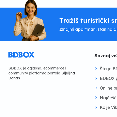
Tražiš turistički s
Iznajmi apartman, stan na dan
Saznaj vi
BDBOX je oglasna, ecommerce i
Šta je 
community platforma portala
Bijeljina
BDBOX p
Danas
.
Online 
Najčešć
Ko je Vi