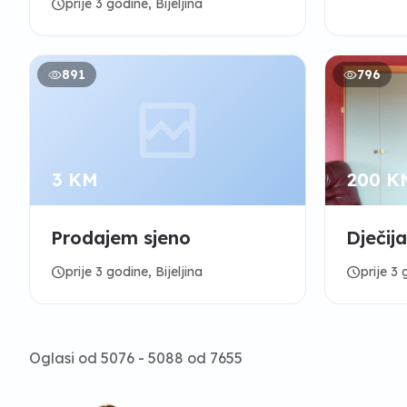
schedule
prije 3 godine, Bijeljina
891
796
3 KM
200 K
Prodajem sjeno
Dječij
schedule
schedule
prije 3 godine, Bijeljina
prije 3 
Oglasi od 5076 - 5088 od 7655