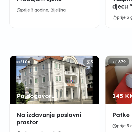
djecu "
schedule
prije 3 godine, Bijeljina
rotate_left
prije 3 
2106
3
1679
Po dogovoru
145 K
Na izdavanje poslovni
Patke 
prostor
schedule
prije 3 