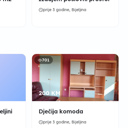
schedule
prije 3 godine, Bijeljina
701
200 KM
ljini
Dječija komoda
schedule
prije 3 godine, Bijeljina