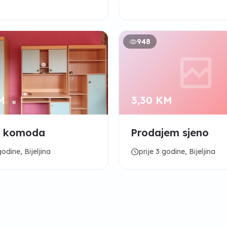
948
M
3,30 KM
a komoda
Prodajem sjeno
schedule
godine, Bijeljina
prije 3 godine, Bijeljina