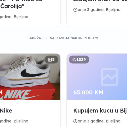
Čarolija"
schedule
prije 3 godine, Bijeljina
godine, Bijeljina
SADRŽAJ SE NASTAVLJA NAKON REKLAME
8
1529
M
65.000 KM
Nike
Kupujem kucu u Bije
schedule
godine, Bijeljina
prije 3 godine, Bijeljina