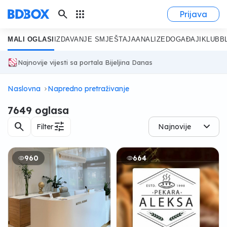
search
apps
Prijava
MALI OGLASI
IZDAVANJE SMJEŠTAJA
ANALIZE
DOGAĐAJI
KLUB
B
Najnovije vijesti sa portala Bijeljina Danas
Naslovna
Napredno pretraživanje
7649 oglasa
search
tune
Filter
Najnovije
960
664