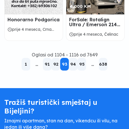
4.000 KM
Honorarno Podgorica
ForSale: Rotalign
Ultra / Emerson 2140
/ FixtureLaser / Easy-
schedule
prije 4 meseca, Crna
Laser
schedule
prije 4 meseca, Čelinac
Gora
Oglasi od 1104 - 1116 od 7649
1
...
91
92
93
94
95
...
638
Tražiš turistički smještaj u
Bijeljini?
Iznajmi apartman, stan na dan, vikendcu ili vilu, na
jedan ili više dana?