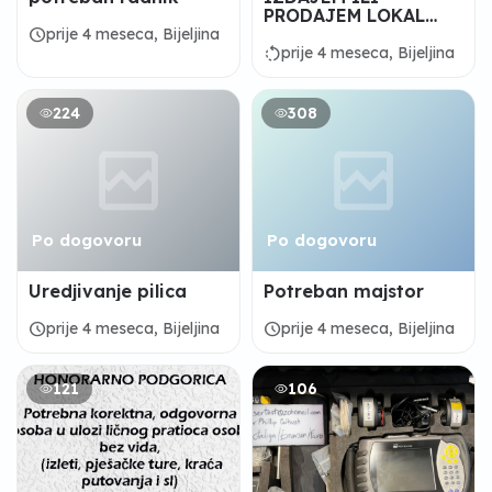
PRODAJEM LOKAL
(CENTAR GRADA)
schedule
prije 4 meseca, Bijeljina
rotate_left
prije 4 meseca, Bijeljina
224
308
Po dogovoru
Po dogovoru
Uredjivanje pilica
Potreban majstor
schedule
schedule
prije 4 meseca, Bijeljina
prije 4 meseca, Bijeljina
121
106