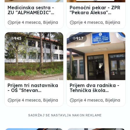
Medicinska sestra -
Pomoćni pekar - ZPR
ZU "ALPHAMEDIC"
"Pekara Aleksa"
Bijeljina
Bijeljina
schedule
schedule
prije 4 meseca, Bijeljina
prije 4 meseca, Bijeljina
945
917
Prijem tri nastavnika
Prijem dva radnika -
- OŠ "Stevan
Tehnička škola
Nemanja"
„Mihajlo Pupin“
Dragaljevac Gornji
Bijeljina
schedule
schedule
prije 4 meseca, Bijeljina
prije 4 meseca, Bijeljina
SADRŽAJ SE NASTAVLJA NAKON REKLAME