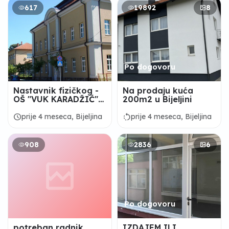
617
19892
8
Po dogovoru
Nastavnik fizičkog -
Na prodaju kuća
OŠ "VUK KARADŽIĆ"
200m2 u Bijeljini
Bijeljina
schedule
rotate_left
prije 4 meseca, Bijeljina
prije 4 meseca, Bijeljina
908
2836
6
Po dogovoru
potreban radnik
IZDAJEM ILI