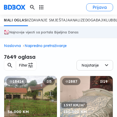
search
apps
Prijava
MALI OGLASI
IZDAVANJE SMJEŠTAJA
ANALIZE
DOGAĐAJI
KLUB
B
Najnovije vijesti sa portala Bijeljina Danas
Naslovna
Napredno pretraživanje
7649 oglasa
search
tune
Filter
Najstarije
18414
5
2887
19
1.597 KM/m²
56.000 KM
230.000 KM