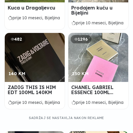
Kuca u Dragaljevcu
Prodajem kuću u
Bijeljini
rotate_left
prije 10 meseci, Bijeljina
rotate_left
prije 10 meseci, Bijeljina
482
1296
140 KM
250 KM
ZADIG THIS IS HIM
CHANEL GABRIEL
EDT 100ML 140KM
ESSENCE 100ML
250KM
rotate_left
rotate_left
prije 10 meseci, Bijeljina
prije 10 meseci, Bijeljina
SADRŽAJ SE NASTAVLJA NAKON REKLAME