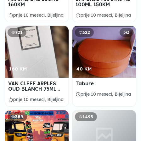
160KM
100ML 150KM
rotate_left
rotate_left
prije 10 meseci, Bijeljina
prije 10 meseci, Bijeljina
721
322
3
160 KM
40 KM
VAN CLEEF ARPLES
Tabure
OUD BLANCH 75ML
160KM
schedule
prije 10 meseci, Bijeljina
rotate_left
prije 10 meseci, Bijeljina
389
1493