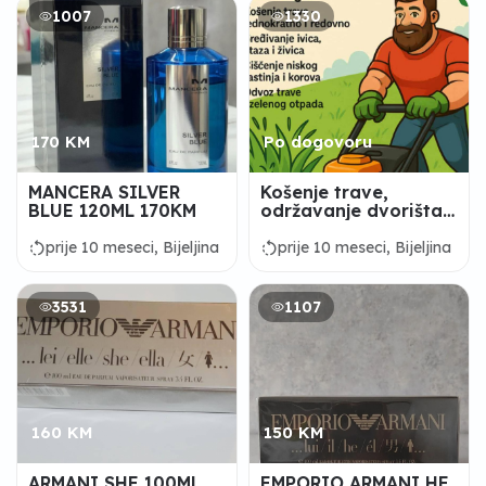
1007
1330
170 KM
Po dogovoru
MANCERA SILVER
Košenje trave,
BLUE 120ML 170KM
održavanje dvorišta-
jednokratno i
redovno 065381655
rotate_left
rotate_left
prije 10 meseci, Bijeljina
prije 10 meseci, Bijeljina
3531
1107
160 KM
150 KM
ARMANI SHE 100ML
EMPORIO ARMANI HE