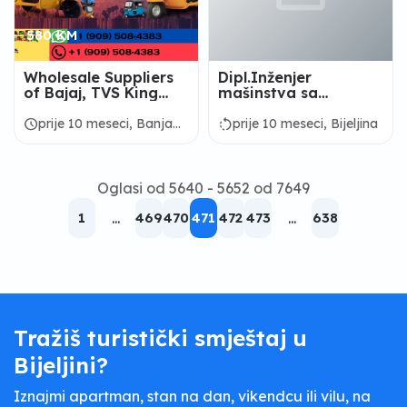
580 KM
Wholesale Suppliers
Dipl.Inženjer
of Bajaj, TVS King
mašinstva sa
Tricycle
licencama
schedule
rotate_left
prije 10 meseci, Banja
prije 10 meseci, Bijeljina
Luka
Oglasi od 5640 - 5652 od 7649
1
...
469
470
471
472
473
...
638
Tražiš turistički smještaj u
Bijeljini?
Iznajmi apartman, stan na dan, vikendcu ili vilu, na