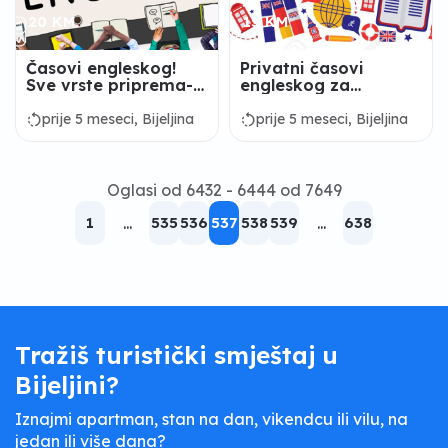
20 KM
15 KM
Časovi engleskog!
Privatni časovi
Sve vrste priprema->
engleskog za
za usmeni odgovor,
osnovce i
test, pisanje eseja
srednjoškolce -
rotate_left
rotate_left
prije 5 meseci, Bijeljina
prije 5 meseci, Bijeljina
Bijeljina
Oglasi od 6432 - 6444 od 7649
1
...
535
536
537
538
539
...
638
Tražiš turistički smještaj u
Bijeljini?
Iznajmi apartman, stan na dan, vikendcu ili vilu, na
jedan ili više dana?