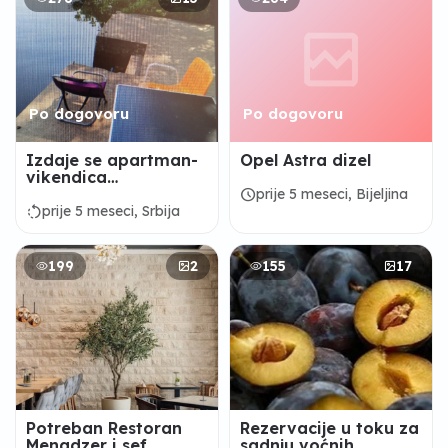
Po dogovoru
Po dogovoru
Izdaje se apartman-
Opel Astra dizel
vikendica
Ivanka,Srebrno
schedule
prije 5 meseci, Bijeljina
jezero
rotate_left
prije 5 meseci, Srbija
199
2
155
17
Potreban Restoran
Rezervacije u toku za
Menadzer i sef
sadnju voćnih