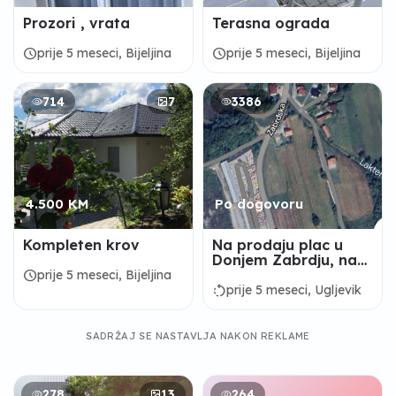
Prozori , vrata
Terasna ograda
schedule
schedule
prije 5 meseci, Bijeljina
prije 5 meseci, Bijeljina
714
7
3386
4.500 KM
Po dogovoru
Kompleten krov
Na prodaju plac u
Donjem Zabrdju, na
ulazu u ugljevik
schedule
prije 5 meseci, Bijeljina
kontakt 065 237 223
rotate_left
prije 5 meseci, Ugljevik
SADRŽAJ SE NASTAVLJA NAKON REKLAME
278
13
264