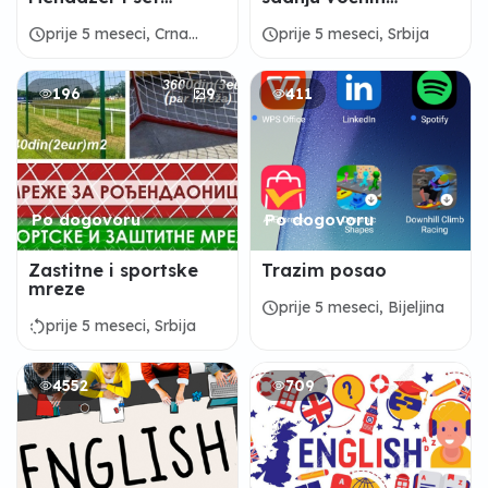
kuhinje u luksuznoj
sadnica
marini Crna Gora
schedule
schedule
prije 5 meseci, Crna
prije 5 meseci, Srbija
Gora
196
9
411
Po dogovoru
Po dogovoru
Zastitne i sportske
Trazim posao
mreze
schedule
prije 5 meseci, Bijeljina
rotate_left
prije 5 meseci, Srbija
4552
709