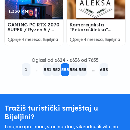
1.350 KM
GAMING PC RTX 2070
Komercijalista -
SUPER / Ryzen 5 /
"Pekara Aleksa"
16GB / 27" monitor -
Bijeljina
GARANCIJA
schedule
schedule
prije 4 meseca, Bijeljina
prije 4 meseca, Bijeljina
Oglasi od 6624 - 6636 od 7655
1
...
551
552
553
554
555
...
638
Tražiš turistički smještaj u
Bijeljini?
Iznajmi apartman, stan na dan, vikendcu ili vilu, na