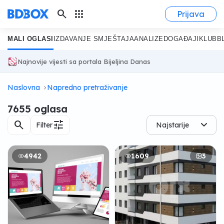
search
apps
Prijava
MALI OGLASI
IZDAVANJE SMJEŠTAJA
ANALIZE
DOGAĐAJI
KLUB
B
Najnovije vijesti sa portala Bijeljina Danas
Naslovna
Napredno pretraživanje
7655 oglasa
search
tune
Filter
Najstarije
4942
1609
3