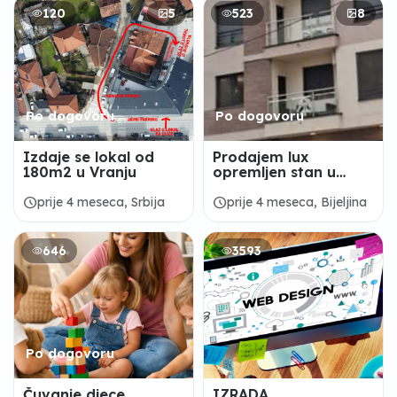
120
5
523
8
Po dogovoru
Po dogovoru
Izdaje se lokal od
Prodajem lux
180m2 u Vranju
opremljen stan u
strogom centru
Bijeljine 88m2
schedule
schedule
prije 4 meseca, Srbija
prije 4 meseca, Bijeljina
646
3593
Po dogovoru
Čuvanje djece
IZRADA