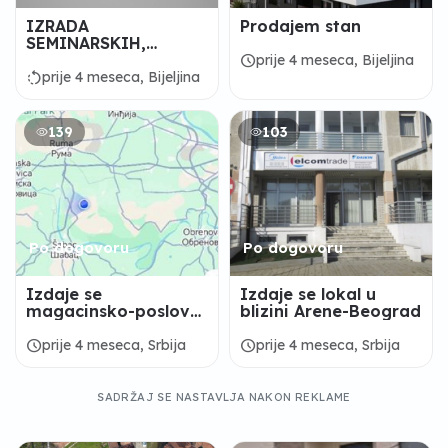
IZRADA
Prodajem stan
SEMINARSKIH,
MATURSKIH I
schedule
prije 4 meseca, Bijeljina
DIPLOMSKIH RADOVA
rotate_left
prije 4 meseca, Bijeljina
139
103
Po dogovoru
Po dogovoru
Izdaje se
Izdaje se lokal u
magacinsko-poslovni
blizini Arene-Beograd
prostor Nikinci-Ruma
schedule
schedule
prije 4 meseca, Srbija
prije 4 meseca, Srbija
SADRŽAJ SE NASTAVLJA NAKON REKLAME