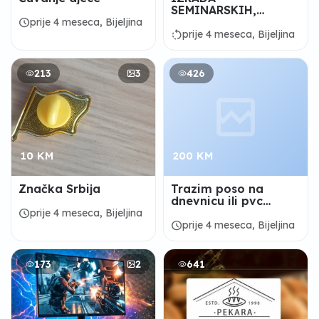
SEMINARSKIH,
MATURSKIH I
schedule
prije 4 meseca, Bijeljina
DIPLOMSKIH RADOVA
rotate_left
prije 4 meseca, Bijeljina
213
3
426
10 KM
200 KM
Značka Srbija
Trazim poso na
dnevnicu ili pvc
stolarija
schedule
prije 4 meseca, Bijeljina
schedule
prije 4 meseca, Bijeljina
173
2
641