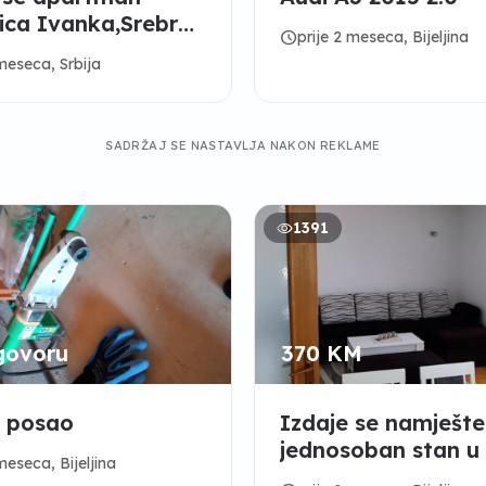
ica Ivanka,Srebrno
schedule
prije 2 meseca, Bijeljina
 meseca, Srbija
SADRŽAJ SE NASTAVLJA NAKON REKLAME
1391
govoru
370 KM
m posao
Izdaje se namješt
jednosoban stan u
meseca, Bijeljina
Bijeljine!