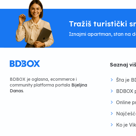
Tražiš turistički s
Iznajmi apartman, stan na dan
Saznaj vi
BDBOX je oglasna, ecommerce i
Šta je 
community platforma portala
Bijeljina
BDBOX p
Danas
.
Online 
Najčešć
Ko je Vi