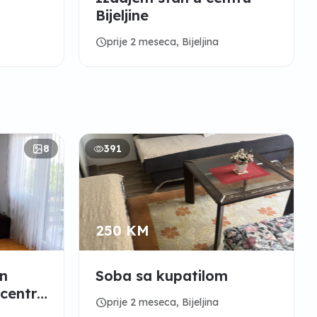
Bijeljine
schedule
prije 2 meseca, Bijeljina
8
391
250 KM
en
Soba sa kupatilom
 centru
schedule
prije 2 meseca, Bijeljina