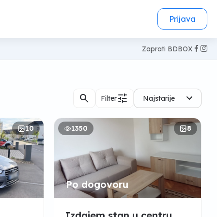
Prijava
Zaprati BDBOX
search
tune
Filter
Najstarije
10
1350
8
Po dogovoru
Izdajem stan u centru