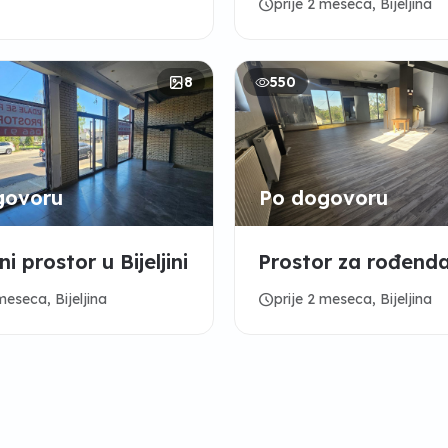
schedule
prije 2 meseca, Bijeljina
8
550
govoru
Po dogovoru
i prostor u Bijeljini
Prostor za rođend
schedule
meseca, Bijeljina
prije 2 meseca, Bijeljina