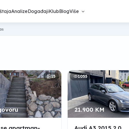
štaja
Analize
Događaji
Klub
Blog
Više
nas
15
1055
govoru
21.900 KM
 se apartman-
Audi A3 2015 2.0