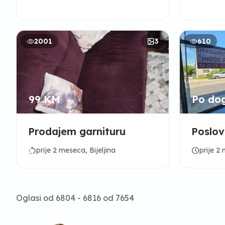
2001
3
610
99 KM
Po do
Prodajem garnituru
Poslovn
rotate_left
schedule
prije 2 meseca, Bijeljina
prije 2 
Oglasi od 6804 - 6816 od 7654