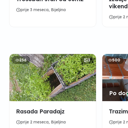
vikend
schedule
prije 3 meseca, Bijeljina
jezero
schedule
prije 2
236
3
500
Po do
Rasada Paradajz
Trazi
schedule
schedule
prije 2 meseca, Bijeljina
prije 2 