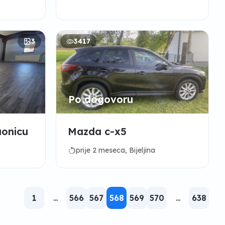
3
3417
Po dogovoru
aonicu
Mazda c-x5
rotate_left
prije 2 meseca, Bijeljina
1
...
566
567
568
569
570
...
638