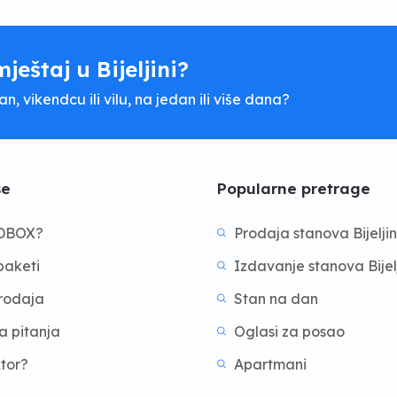
mještaj u Bijeljini?
, vikendcu ili vilu, na jedan ili više dana?
še
Popularne pretrage
BDBOX?
Prodaja stanova Bijelji
aketi
Izdavanje stanova Bijel
prodaja
Stan na dan
a pitanja
Oglasi za posao
ktor?
Apartmani