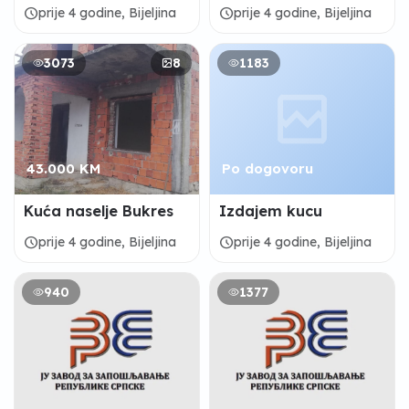
schedule
schedule
prije 4 godine, Bijeljina
prije 4 godine, Bijeljina
3073
8
1183
43.000 KM
Po dogovoru
Kuća naselje Bukres
Izdajem kucu
schedule
schedule
prije 4 godine, Bijeljina
prije 4 godine, Bijeljina
940
1377