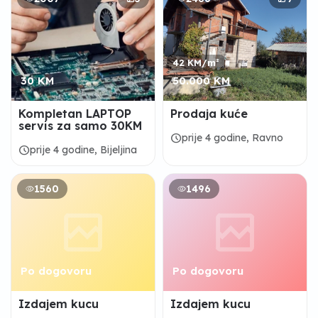
42 KM/m²
30 KM
50.000 KM
Kompletan LAPTOP
Prodaja kuće
servis za samo 30KM
schedule
prije 4 godine, Ravno
schedule
prije 4 godine, Bijeljina
1560
1496
Po dogovoru
Po dogovoru
Izdajem kucu
Izdajem kucu