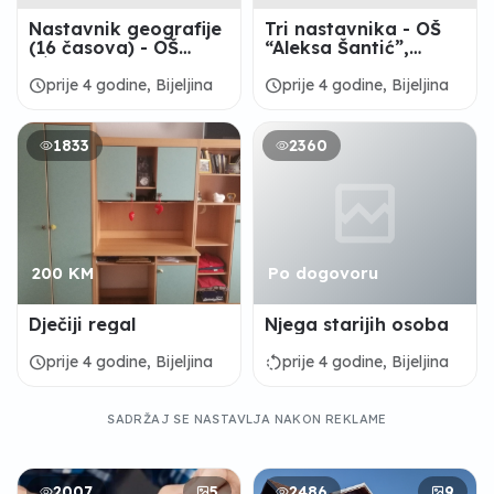
Nastavnik geografije
Tri nastavnika - OŠ
(16 časova) - OŠ
“Aleksa Šantić”,
”Ćirilo i Metodije”-
Ugljevik
Glavičice
schedule
schedule
prije 4 godine, Bijeljina
prije 4 godine, Bijeljina
1833
2360
200 KM
Po dogovoru
Dječiji regal
Njega starijih osoba
schedule
rotate_left
prije 4 godine, Bijeljina
prije 4 godine, Bijeljina
SADRŽAJ SE NASTAVLJA NAKON REKLAME
2007
5
2486
9