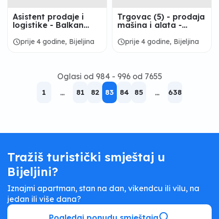
Asistent prodaje i
Trgovac (5) - prodaja
logistike - Balkan
mašina i alata -
Hidraulik d.o.o.
Partner D.o.o.
schedule
schedule
prije 4 godine, Bijeljina
prije 4 godine, Bijeljina
Oglasi od 984 - 996 od 7655
1
...
81
82
83
84
85
...
638
Tražiš turistički smještaj u
Bijeljini?
Iznajmi apartman, stan na dan, vikendcu ili vilu, na
jedan ili više dana?
Pogledaj ponudu smještaja