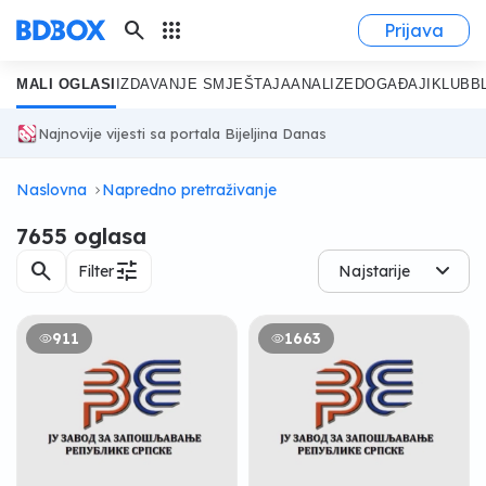
search
apps
Prijava
MALI OGLASI
IZDAVANJE SMJEŠTAJA
ANALIZE
DOGAĐAJI
KLUB
B
Najnovije vijesti sa portala Bijeljina Danas
Naslovna
Napredno pretraživanje
7655 oglasa
search
tune
Filter
Najstarije
911
1663