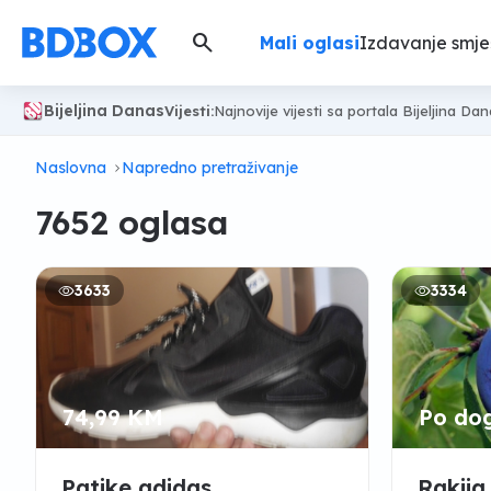
search
Mali oglasi
Izdavanje smje
Bijeljina Danas
Vijesti:
Najnovije vijesti sa portala Bijeljina Da
Naslovna
Napredno pretraživanje
7652 oglasa
3633
3334
74,99 KM
Po do
Patike adidas
Rakija,