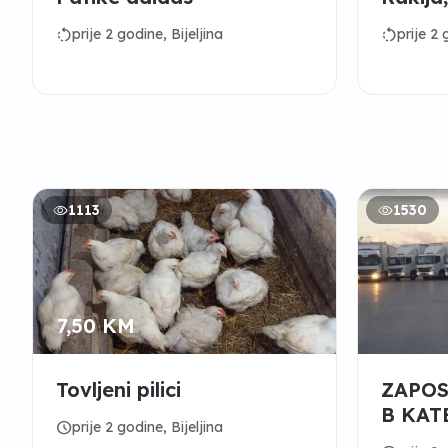
rotate_left
rotate_left
prije 2 godine, Bijeljina
prije 2 
1113
1530
7,50 KM
Tovljeni pilici
ZAPOS
B KAT
schedule
prije 2 godine, Bijeljina
EU