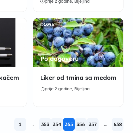
schedule
prije 2 godine, Bijeljina
1096
Po dogovoru
tikačem
Liker od trnina sa medom
rotate_left
prije 2 godine, Bijeljina
1
...
353
354
355
356
357
...
638