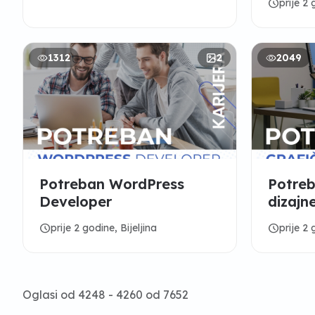
schedule
prije 2
1312
2
2049
Potreban WordPress
Potreb
Developer
dizajn
schedule
schedule
prije 2 godine, Bijeljina
prije 2 
Oglasi od 4248 - 4260 od 7652