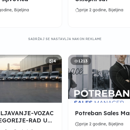
rotate_left
godine, Bijeljina
prije 2 godine, Bijeljina
SADRŽAJ SE NASTAVLJA NAKON REKLAME
4
1213
LJAVANJE-VOZAC
Potreban Sales M
EGORIJE-RAD U
schedule
prije 2 godine, Bijeljina