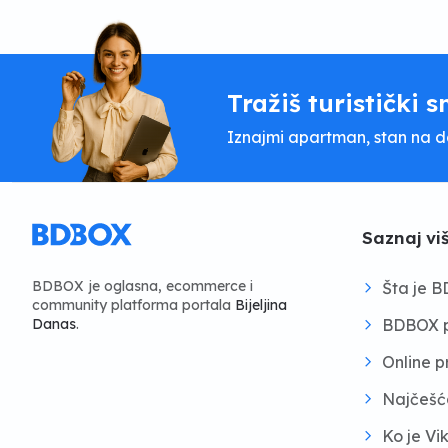
Tražiš turistički s
Iznajmi apartman, stan na dan
Saznaj vi
BDBOX je oglasna, ecommerce i
Šta je 
community platforma portala
Bijeljina
BDBOX p
Danas
.
Online 
Najčešć
Ko je Vi