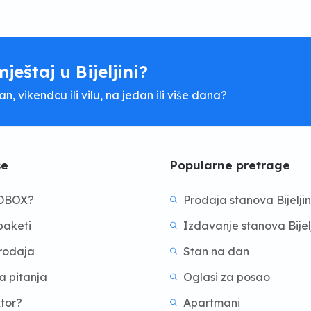
mještaj u Bijeljini?
, vikendcu ili vilu, na jedan ili više dana?
še
Popularne pretrage
BDBOX?
Prodaja stanova Bijelji
aketi
Izdavanje stanova Bijel
prodaja
Stan na dan
a pitanja
Oglasi za posao
ktor?
Apartmani