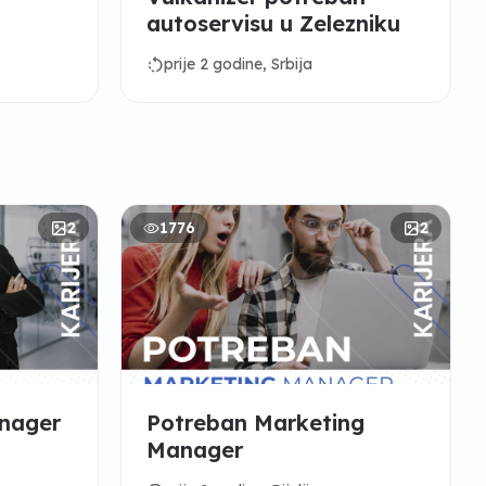
autoservisu u Zelezniku
rotate_left
prije 2 godine, Srbija
2
1776
2
anager
Potreban Marketing
Manager