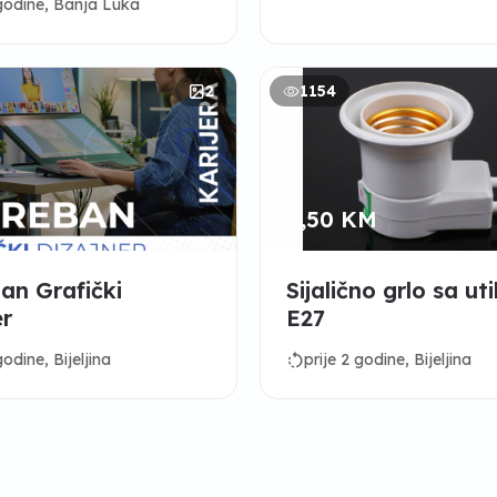
 godine, Banja Luka
2
1154
9,50 KM
an Grafički
Sijalično grlo sa u
er
E27
rotate_left
godine, Bijeljina
prije 2 godine, Bijeljina