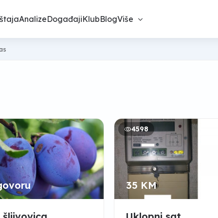
štaja
Analize
Događaji
Klub
Blog
Više
nas
4598
govoru
35 KM
 šljivovica
Uklopni sat