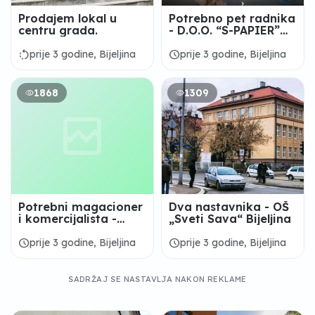
Prodajem lokal u
Potrebno pet radnika
centru grada.
- D.O.O. “S-PAPIER”
Bijeljina
rotate_left
schedule
prije 3 godine, Bijeljina
prije 3 godine, Bijeljina
1868
1309
Potrebni magacioner
Dva nastavnika - OŠ
i komercijalista -
„Sveti Sava“ Bijeljina
”MEDICOM" d.o.o.
Bijeljina
schedule
schedule
prije 3 godine, Bijeljina
prije 3 godine, Bijeljina
SADRŽAJ SE NASTAVLJA NAKON REKLAME