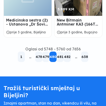
5.989 KM
Medicinska sestra (2)
New Bitmain
- Ustanova „Dr Šović-
Antminer KA3 (166Th)
Vitalis“
3154W + PSU in
Carton
schedule
schedule
prije 3 godine, Bijeljina
prije 3 godine, Bugojno
Oglasi od 5748 - 5760 od 7656
1
...
478
479
480
481
482
...
638
Tražiš turistički smještaj u
Bijeljini?
Iznajmi apartman, stan na dan, vikendcu ili vilu, na