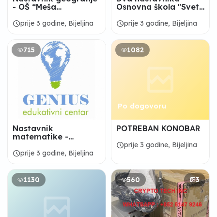
- OŠ “Meša
Osnovna škola "Sveti
Selimović“ Janja
Sava" Crnjelovo
schedule
schedule
prije 3 godine, Bijeljina
prije 3 godine, Bijeljina
715
1082
Po dogovoru
Nastavnik
POTREBAN KONOBAR
matematike -
EDUKATIVNI CENTAR
schedule
prije 3 godine, Bijeljina
"GENIUS"
schedule
prije 3 godine, Bijeljina
1130
560
3