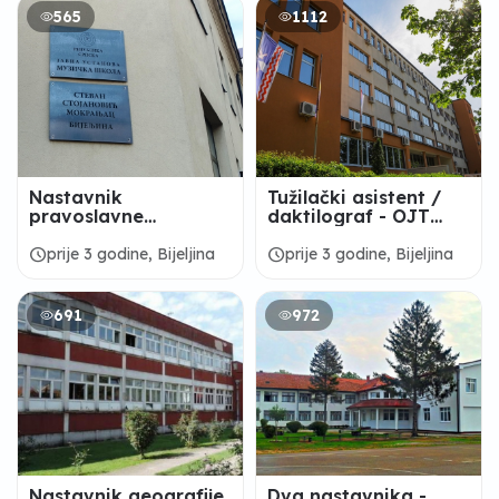
565
1112
Nastavnik
Tužilački asistent /
pravoslavne
daktilograf - OJT
vjeronauke - Muzička
Bijeljina
škola „Stevan
schedule
schedule
prije 3 godine, Bijeljina
prije 3 godine, Bijeljina
Stojanović
Mokranjac“
691
972
Nastavnik geografije
Dva nastavnika -