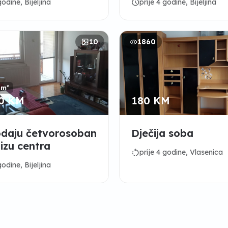
schedule
godine, Bijeljina
prije 4 godine, Bijeljina
10
1860
/m²
00 KM
180 KM
odaju četvorosoban
Dječija soba
lizu centra
rotate_left
prije 4 godine, Vlasenica
godine, Bijeljina