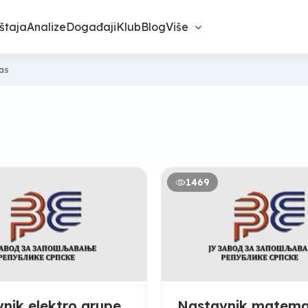
štaja
Analize
Događaji
Klub
Blog
Više
nas
1469
nik elektro grupe
Nastavnik matema