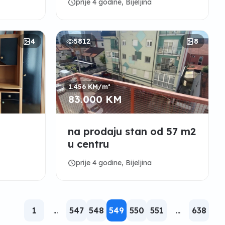
schedule
prije 4 godine, Bijeljina
4
5812
8
1.456 KM/m²
83.000 KM
na prodaju stan od 57 m2
u centru
schedule
prije 4 godine, Bijeljina
1
...
547
548
549
550
551
...
638