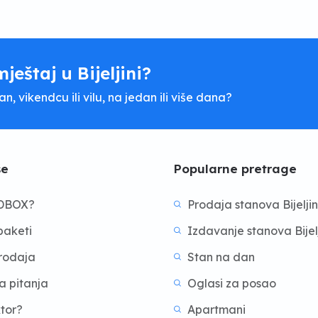
mještaj u Bijeljini?
, vikendcu ili vilu, na jedan ili više dana?
še
Popularne pretrage
BDBOX?
Prodaja stanova Bijelji
aketi
Izdavanje stanova Bijel
prodaja
Stan na dan
a pitanja
Oglasi za posao
ktor?
Apartmani