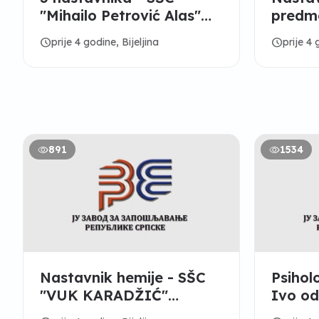
"Mihailo Petrović Alas"
predme
Ugljevik
Pupin“,
schedule
schedule
prije 4 godine, Bijeljina
prije 4 
891
1534
Nastavnik hemije - SŠC
Psihol
"VUK KARADŽIĆ"
Ivo od
LOPARE
Bijelji