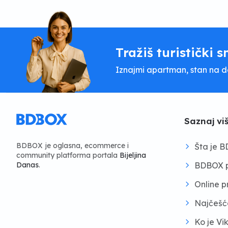
Tražiš turistički s
Iznajmi apartman, stan na dan
Saznaj vi
BDBOX je oglasna, ecommerce i
Šta je 
community platforma portala
Bijeljina
BDBOX p
Danas
.
Online 
Najčešć
Ko je Vi