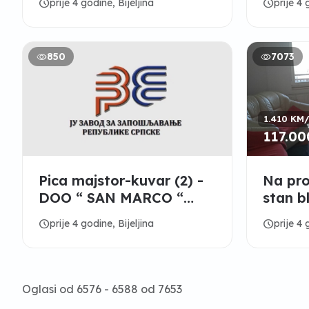
schedule
schedule
prije 4 godine, Bijeljina
prije 4 
850
7073
1.410 KM
117.0
Pica majstor-kuvar (2) -
Na pr
DOO “ SAN MARCO “
stan b
BIJELJINA
schedule
schedule
prije 4 godine, Bijeljina
prije 4 
Oglasi od 6576 - 6588 od 7653