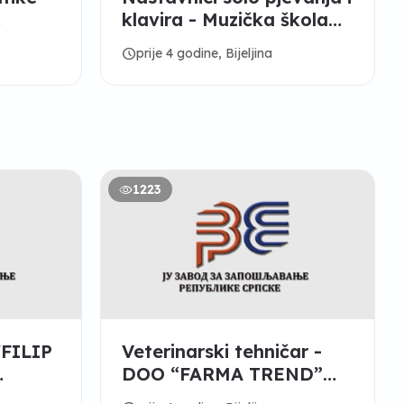
klavira - Muzička škola
„Stevan Stojanović
schedule
prije 4 godine, Bijeljina
Mokranjac“
1223
"FILIP
Veterinarski tehničar -
DOO “FARMA TREND”
Dvorovi