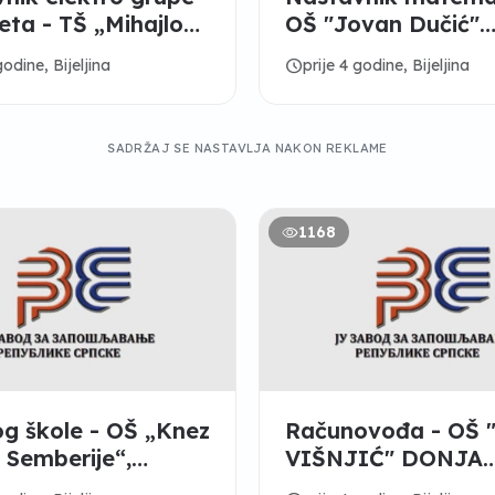
ta - TŠ „Mihajlo
OŠ "Jovan Dučić"
 Bijeljina
Bijeljina
schedule
godine, Bijeljina
prije 4 godine, Bijeljina
SADRŽAJ SE NASTAVLJA NAKON REKLAME
1168
og škole - OŠ „Knez
Računovođa - OŠ 
 Semberije“,
VIŠNJIĆ" DONJA
na
TRNOVA