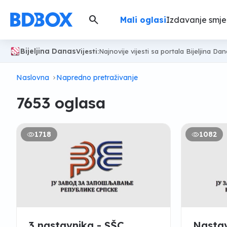
search
Mali oglasi
Izdavanje smje
Bijeljina Danas
Vijesti:
Najnovije vijesti sa portala Bijeljina Da
Naslovna
Napredno pretraživanje
7653 oglasa
1718
1082
3 nastavnika - SŠC
Nastav