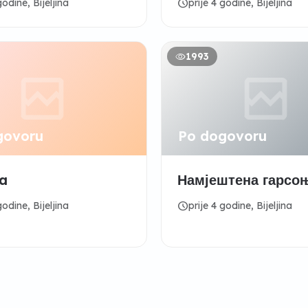
schedule
godine, Bijeljina
prije 4 godine, Bijeljina
Cafe La Bella Mari
1993
govoru
Po dogovoru
a
Намјештена гарсо
schedule
godine, Bijeljina
prije 4 godine, Bijeljina