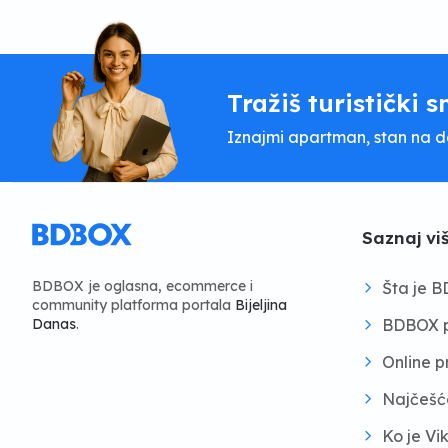
Tražiš turistički s
Iznajmi apartman, stan na dan
Saznaj vi
BDBOX je oglasna, ecommerce i
Šta je 
community platforma portala
Bijeljina
BDBOX p
Danas
.
Online 
Najčešć
Ko je Vi