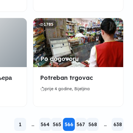
a
1785
Po dogovoru
њера
Potreban trgovac
rotate_left
prije 4 godine, Bijeljina
1
...
564
565
566
567
568
...
638