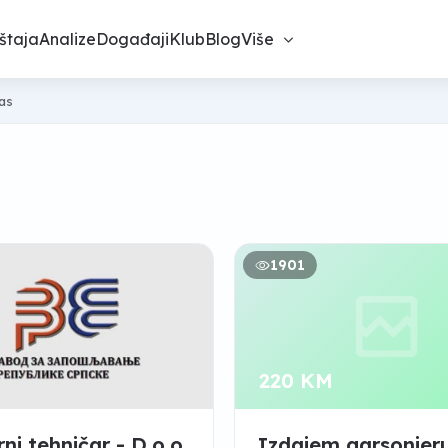
štaja
Analize
Događaji
Klub
Blog
Više
nas
1901
220 KM
rni tehničar - D.o.o
Izdajem garsonjer