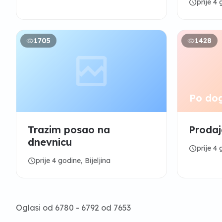
schedule
prije 4 
1705
1428
Po do
Trazim posao na
Prodaj
dnevnicu
schedule
prije 4 
schedule
prije 4 godine, Bijeljina
Oglasi od 6780 - 6792 od 7653