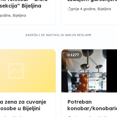
ekcija“ Bijeljina
rotate_left
prije 4 godine, Bijeljina
godine, Bijeljina
SADRŽAJ SE NASTAVLJA NAKON REKLAME
1277
na zena za cuvanje
Potreban
 osobe u Bijeljini
konobar/konobaric
kuvar /kuvarica za