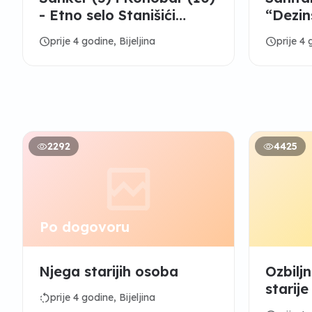
- Etno selo Stanišići
“Dezins
Bijeljina
schedule
schedule
prije 4 godine, Bijeljina
prije 4 
2292
4425
Po dogovoru
Njega starijih osoba
Ozbilj
starije
rotate_left
prije 4 godine, Bijeljina