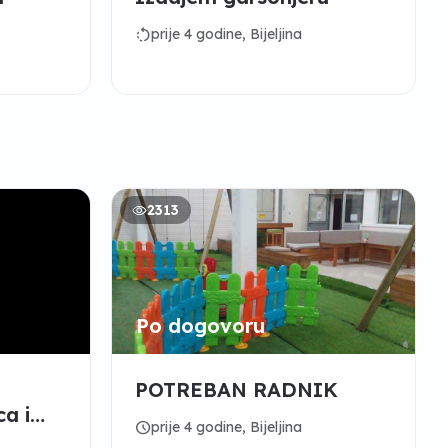
rotate_left
prije 4 godine, Bijeljina
2313
Po dogovoru
POTREBAN RADNIK
a i
schedule
prije 4 godine, Bijeljina
 rad u