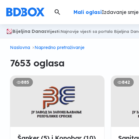
search
Mali oglasi
Izdavanje smje
Bijeljina Danas
Vijesti:
Najnovije vijesti sa portala Bijeljina Da
Naslovna
Napredno pretraživanje
7653 oglasa
885
842
Šanker (5) i Konobar (10)
Sanita