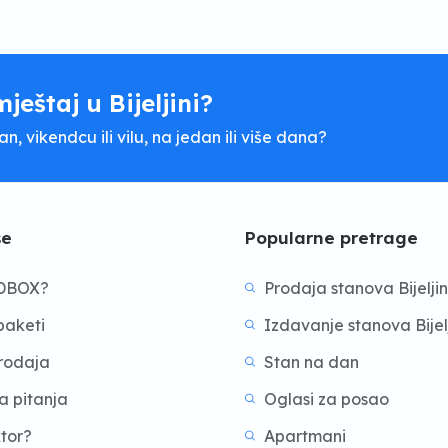
mještaj u Bijeljini?
, vikendcu ili vilu, na jedan ili više dana?
še
Popularne pretrage
BDBOX?
Prodaja stanova Bijelji
aketi
Izdavanje stanova Bijel
prodaja
Stan na dan
a pitanja
Oglasi za posao
ktor?
Apartmani