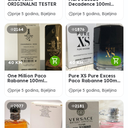
ORIGINALNI TESTER
Decadence 100ml
ORIGINALNI TESTER
schedule
schedule
prije 5 godina, Bijeljina
prije 5 godina, Bijeljina
2164
1876
shopping_cart
shopping_cart
40 KM
40 KM
One Million Paco
Pure XS Pure Excess
Rabanne 100ml
Paco Rabanne 100ml
ORIGINALNI TESTER
ORIGINALNI TESTER
schedule
schedule
prije 5 godina, Bijeljina
prije 5 godina, Bijeljina
2077
2181