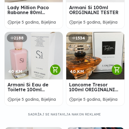
Lady Million Paco
Armani Si 100ml
Rabanne 80ml
ORIGINALNI TESTER
ORIGINALNI TESTER
schedule
schedule
prije 5 godina, Bijeljina
prije 5 godina, Bijeljina
2188
1534
shopping_cart
shopping_cart
40 KM
40 KM
Armani Si Eau de
Lancome Tresor
Toilette 100ml
100ml ORIGINALNI
ORIGINALNI TESTER
TESTER
schedule
schedule
prije 5 godina, Bijeljina
prije 5 godina, Bijeljina
SADRŽAJ SE NASTAVLJA NAKON REKLAME