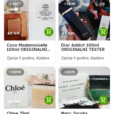
2657
1695
2
shopping_cart
shopping_cart
40 KM
40 KM
Coco Mademoiselle
Dior Addict 100ml
100ml ORIGINALNI
ORIGINALNI TESTER
TESTER
schedule
schedule
prije 5 godina, Bijeljina
prije 5 godina, Bijeljina
2290
2375
shopping_cart
shopping_cart
40 KM
39,99 KM
Chloe 75ml
Marc Jacobs