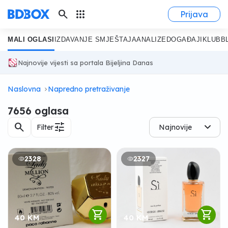
search
apps
Prijava
MALI OGLASI
IZDAVANJE SMJEŠTAJA
ANALIZE
DOGAĐAJI
KLUB
B
Najnovije vijesti sa portala Bijeljina Danas
Naslovna
Napredno pretraživanje
7656 oglasa
search
tune
Filter
Najnovije
2328
2327
shopping_cart
shopping_cart
40 KM
40 KM