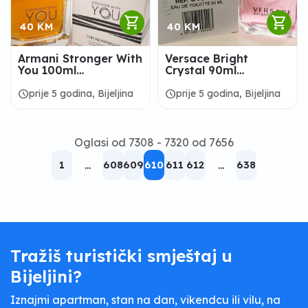
shopping_cart
shopping_cart
40 KM
40 KM
Armani Stronger With
Versace Bright
You 100ml
Crystal 90ml
ORIGINALNI TESTER
ORIGINALNI TESTER
schedule
schedule
prije 5 godina, Bijeljina
prije 5 godina, Bijeljina
Oglasi od 7308 - 7320 od 7656
1
...
608
609
610
611
612
...
638
Tražiš turistički smještaj u
Bijeljini?
Iznajmi apartman, stan na dan, vikendcu ili vilu, na