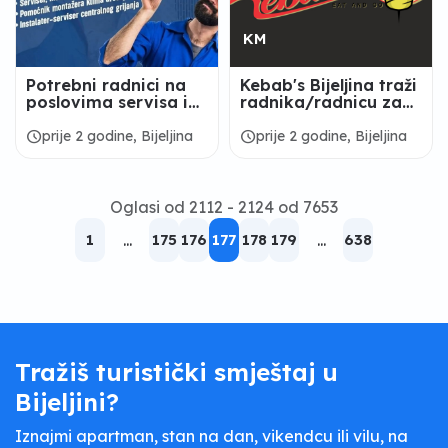
KM
Potrebni radnici na
Kebab's Bijeljina traži
poslovima servisa i
radnika/radnicu za
montaže klima
rad u našoj filijali i
uređaja
bijeljini.
schedule
schedule
prije 2 godine, Bijeljina
prije 2 godine, Bijeljina
Oglasi od 2112 - 2124 od 7653
1
...
175
176
177
178
179
...
638
Tražiš turistički smještaj u
Bijeljini?
Iznajmi apartman, stan na dan, vikendcu ili vilu, na