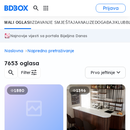
search
apps
Prijava
MALI OGLASI
IZDAVANJE SMJEŠTAJA
ANALIZE
DOGAĐAJI
KLUB
B
Najnovije vijesti sa portala Bijeljina Danas
Naslovna
Napredno pretraživanje
7653 oglasa
search
tune
Filter
Prvo jeftinije
1880
1396