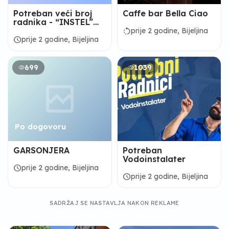
Potreban veći broj
Caffe bar Bella Ciao
radnika - “INSTEL”
d.o.o. Bijeljina
rotate_left
prije 2 godine, Bijeljina
schedule
prije 2 godine, Bijeljina
699
1039
Po dogovoru
GARSONJERA
Potreban
Vodoinstalater
schedule
prije 2 godine, Bijeljina
schedule
prije 2 godine, Bijeljina
SADRŽAJ SE NASTAVLJA NAKON REKLAME