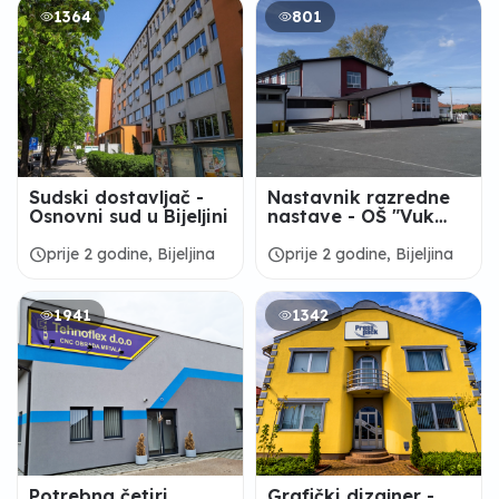
1364
801
Sudski dostavljač -
Nastavnik razredne
Osnovni sud u Bijeljini
nastave - OŠ "Vuk
Karadžić" Zabrđe
schedule
schedule
prije 2 godine, Bijeljina
prije 2 godine, Bijeljina
1941
1342
Potrebna četiri
Grafički dizajner -