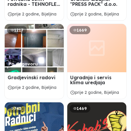
radnika - TEHNOFLEX
"PRESS PACK" d.o.o.
d.o.o.
schedule
schedule
prije 2 godine, Bijeljina
prije 2 godine, Bijeljina
1217
1669
Po dogovoru
Gradjevinski radovi
Ugradnja i servis
klima uredjaja
schedule
prije 2 godine, Bijeljina
schedule
prije 2 godine, Bijeljina
743
1469