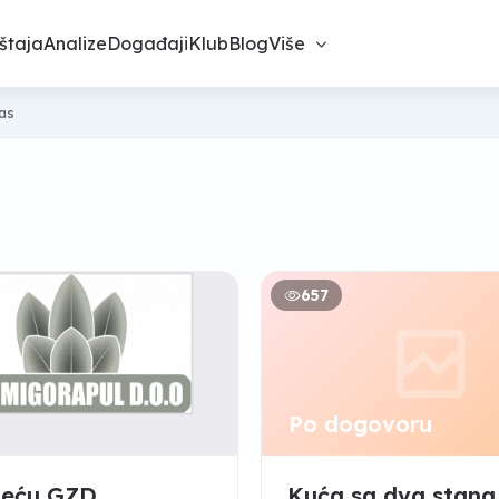
štaja
Analize
Događaji
Klub
Blog
Više
nas
657
Po dogovoru
zeću GZD
Kuća sa dva stana