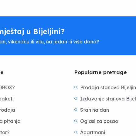
mještaj u Bijeljini?
, vikendcu ili vilu, na jedan ili više dana?
še
Popularne pretrage
BDBOX?
Prodaja stanova Bijelji
aketi
Izdavanje stanova Bijel
prodaja
Stan na dan
a pitanja
Oglasi za posao
ktor?
Apartmani