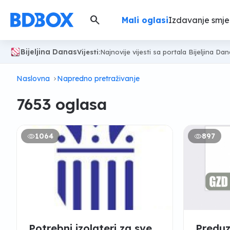
search
Mali oglasi
Izdavanje smje
Bijeljina Danas
Vijesti:
Najnovije vijesti sa portala Bijeljina Da
Naslovna
Napredno pretraživanje
7653 oglasa
1064
897
Potrebni izolateri za sve
Predu