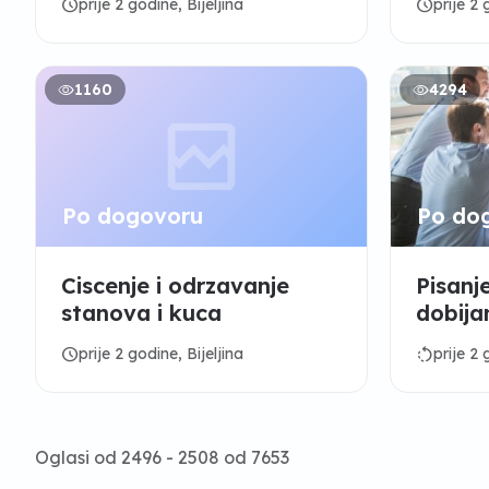
schedule
schedule
prije 2 godine, Bijeljina
prije 2 
1160
4294
Po dogovoru
Po do
Ciscenje i odrzavanje
Pisanj
stanova i kuca
dobija
fondo
schedule
rotate_left
prije 2 godine, Bijeljina
prije 2 
Oglasi od 2496 - 2508 od 7653