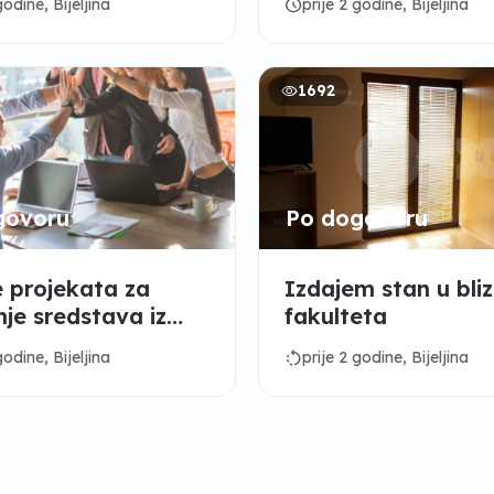
schedule
godine, Bijeljina
prije 2 godine, Bijeljina
1692
govoru
Po dogovoru
e projekata za
Izdajem stan u bliz
nje sredstava iz
fakulteta
va EU
rotate_left
godine, Bijeljina
prije 2 godine, Bijeljina