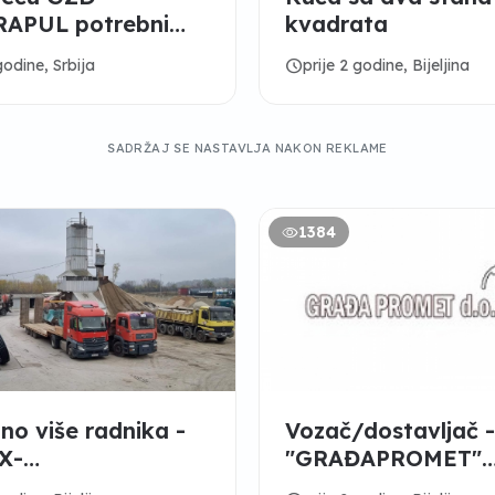
APUL potrebni
kvadrata
i i moleri sa radnim
schedule
godine, Srbija
prije 2 godine, Bijeljina
tvom
SADRŽAJ SE NASTAVLJA NAKON REKLAME
1384
no više radnika -
Vozač/dostavljač 
X-
"GRAĐAPROMET"
OGRADNJA" DOO
Bijeljina