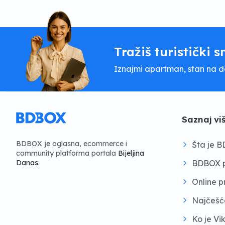
Tražiš turistički s
Iznajmi apartman, stan na dan
Saznaj vi
BDBOX je oglasna, ecommerce i
Šta je 
community platforma portala
Bijeljina
BDBOX p
Danas
.
Online 
Najčešć
Ko je Vi