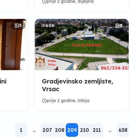
schedule
prije 2 godine, Bijeljina
5
606
8
ini
Gradjevinsko zemljiste,
Vrsac
schedule
prije 2 godine, Srbija
1
...
207
208
209
210
211
...
638