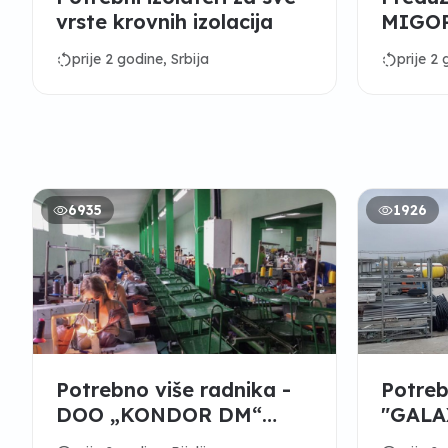
vrste krovnih izolacija
MIGOR
gipsar
rotate_left
rotate_left
prije 2 godine, Srbija
prije 2 
iskus
6935
1926
Potrebno više radnika -
Potreb
DOO „KONDOR DM“
"GALA
Bijeljina
NISK