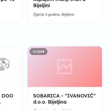
Bijeljini
schedule
prije 2 godine, Bijeljina
1248
- DOO
SOBARICA - “IVANOVIĆ”
d.o.o. Bijeljina