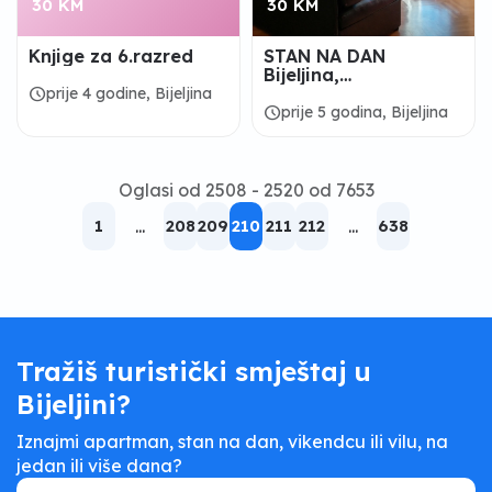
30 KM
30 KM
Knjige za 6.razred
STAN NA DAN
Bijeljina,
Apartman/Prenociste
schedule
prije 4 godine, Bijeljina
u Bijeljini
schedule
prije 5 godina, Bijeljina
Oglasi od 2508 - 2520 od 7653
1
...
208
209
210
211
212
...
638
Tražiš turistički smještaj u
Bijeljini?
Iznajmi apartman, stan na dan, vikendcu ili vilu, na
jedan ili više dana?