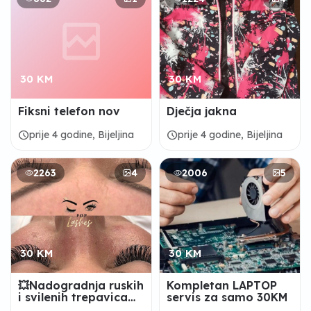
30 KM
30 KM
Fiksni telefon nov
Dječja jakna
schedule
schedule
prije 4 godine, Bijeljina
prije 4 godine, Bijeljina
2263
4
2006
5
30 KM
30 KM
💥Nadogradnja ruskih
Kompletan LAPTOP
i svilenih trepavica
servis za samo 30KM
po najpovoljnijim