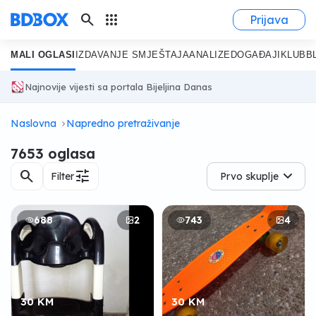
search
apps
Prijava
MALI OGLASI
IZDAVANJE SMJEŠTAJA
ANALIZE
DOGAĐAJI
KLUB
B
Najnovije vijesti sa portala Bijeljina Danas
Naslovna
Napredno pretraživanje
7653 oglasa
search
tune
Filter
Prvo skuplje
688
2
743
4
30 KM
30 KM