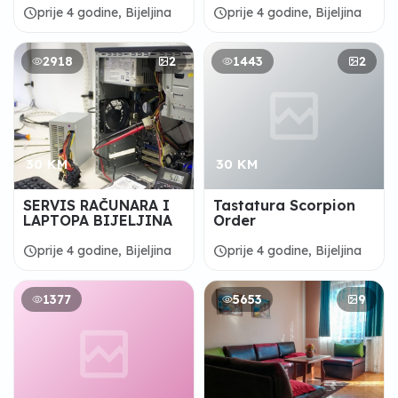
cijenama! 💥
schedule
schedule
prije 4 godine, Bijeljina
prije 4 godine, Bijeljina
2918
2
1443
2
30 KM
30 KM
SERVIS RAČUNARA I
Tastatura Scorpion
LAPTOPA BIJELJINA
Order
schedule
schedule
prije 4 godine, Bijeljina
prije 4 godine, Bijeljina
1377
5653
9