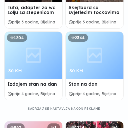
Tuta, adapter za wc
Skejtbord sa
solju sa stepenicom
svjetlecim tockovima
schedule
schedule
prije 3 godine, Bijeljina
prije 3 godine, Bijeljina
1204
2344
30 KM
30 KM
Izdajem stan na dan
Stan na dan
schedule
schedule
prije 4 godine, Bijeljina
prije 4 godine, Bijeljina
SADRŽAJ SE NASTAVLJA NAKON REKLAME
862
1
1224
4