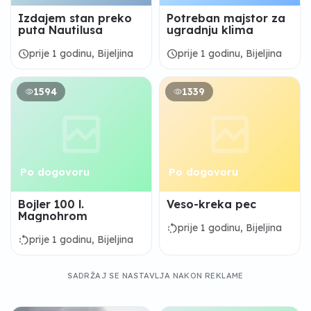
Izdajem stan preko
Potreban majstor za
puta Nautilusa
ugradnju klima
schedule
schedule
prije 1 godinu, Bijeljina
prije 1 godinu, Bijeljina
1594
1339
Po dogovoru
Po dogovoru
Bojler 100 l.
Veso-kreka pec
Magnohrom
rotate_left
prije 1 godinu, Bijeljina
rotate_left
prije 1 godinu, Bijeljina
SADRŽAJ SE NASTAVLJA NAKON REKLAME