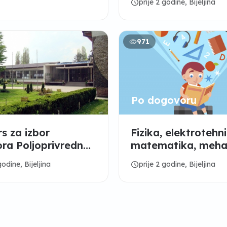
schedule
prije 2 godine, Bijeljina
971
Po dogovoru
s za izbor
Fizika, elektrotehn
ora Poljoprivredne i
matematika, meha
nske škole Bijeljina
..rjesavam zadatke
schedule
godine, Bijeljina
prije 2 godine, Bijeljina
line