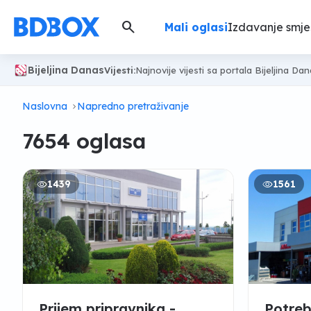
search
Mali oglasi
Izdavanje smje
Bijeljina Danas
Vijesti:
Najnovije vijesti sa portala Bijeljina Da
Naslovna
Napredno pretraživanje
7654 oglasa
1439
1561
Prijem pripravnika -
Potreb