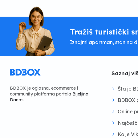
Tražiš turistički s
Iznajmi apartman, stan na dan
Saznaj vi
BDBOX je oglasna, ecommerce i
Šta je 
community platforma portala
Bijeljina
BDBOX p
Danas
.
Online 
Najčešć
Ko je Vi