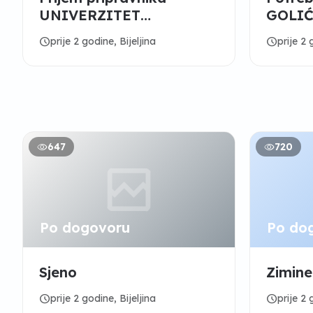
UNIVERZITET
GOLIĆ
"BIJELJINA"
schedule
schedule
prije 2 godine, Bijeljina
prije 2 
647
720
Po dogovoru
Po do
Sjeno
Zimine
schedule
schedule
prije 2 godine, Bijeljina
prije 2 