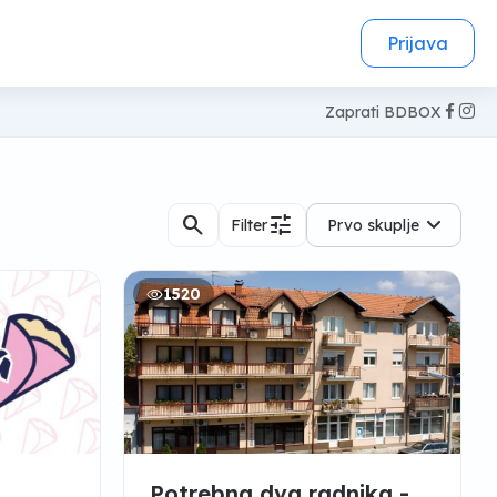
Prijava
Zaprati BDBOX
search
tune
Filter
Prvo skuplje
1520
Potrebna dva radnika -