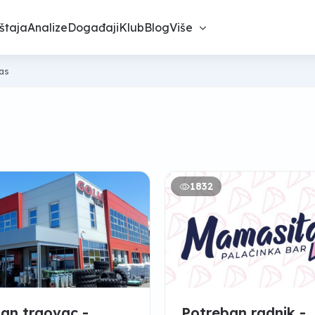
štaja
Analize
Događaji
Klub
Blog
Više
nas
1832
an trgovac -
Potreban radnik -