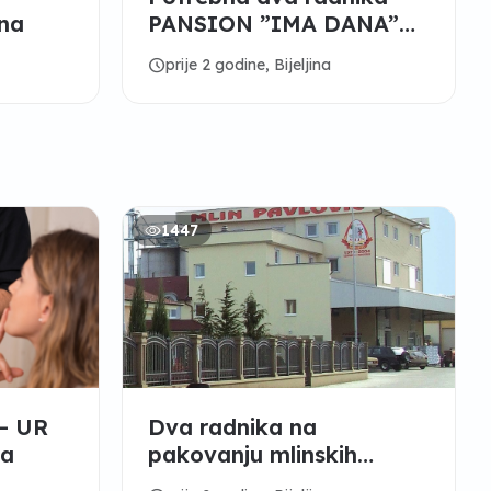
ina
PANSION ”IMA DANA”
BIJELjINA
schedule
prije 2 godine, Bijeljina
1447
- UR
Dva radnika na
na
pakovanju mlinskih
proizvoda - "MLIN