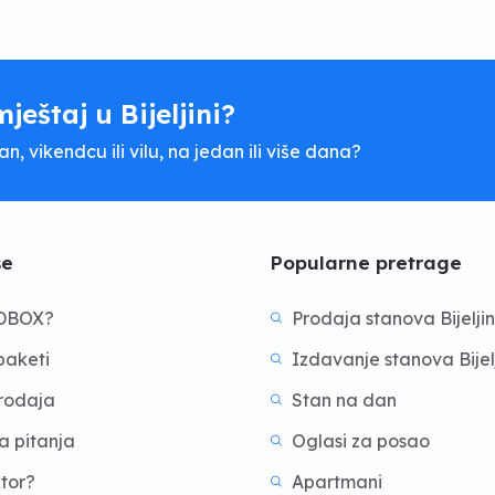
mještaj u Bijeljini?
, vikendcu ili vilu, na jedan ili više dana?
še
Popularne pretrage
BDBOX?
Prodaja stanova Bijelji
aketi
Izdavanje stanova Bijel
prodaja
Stan na dan
a pitanja
Oglasi za posao
ktor?
Apartmani