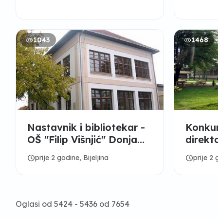
1043
1468
Nastavnik i bibliotekar -
Konkur
OŠ "Filip Višnjić" Donja
direkt
Trnova
medici
schedule
schedule
prije 2 godine, Bijeljina
prije 2 
Oglasi od 5424 - 5436 od 7654