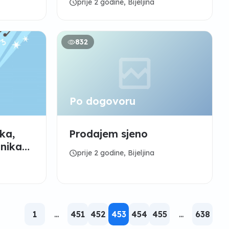
schedule
prije 2 godine, Bijeljina
PAVLOVIĆ" d.o.o.
832
Po dogovoru
ika,
Prodajem sjeno
nika
schedule
prije 2 godine, Bijeljina
 on
1
...
451
452
453
454
455
...
638