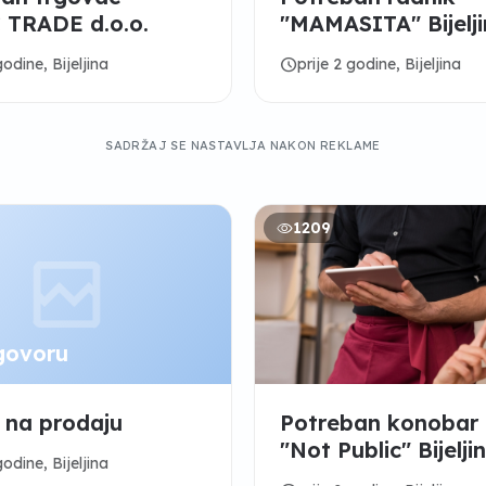
 TRADE d.o.o.
"MAMASITA" Bijelj
schedule
godine, Bijeljina
prije 2 godine, Bijeljina
SADRŽAJ SE NASTAVLJA NAKON REKLAME
1209
govoru
 na prodaju
Potreban konobar 
"Not Public" Bijelji
godine, Bijeljina