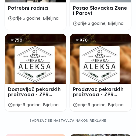
Potrebni radnici
Posao Slovacka Zene
i Parovi
schedule
prije 3 godine, Bijeljina
schedule
prije 3 godine, Bijeljina
750
970
Dostavljač pekarskih
Prodavac pekarskih
proizvoda - ZPR
proizvoda - ZPR
“Pekara Aleksa”
“Pekara Aleksa”
Bijeljina
Bijeljina
schedule
schedule
prije 3 godine, Bijeljina
prije 3 godine, Bijeljina
SADRŽAJ SE NASTAVLJA NAKON REKLAME