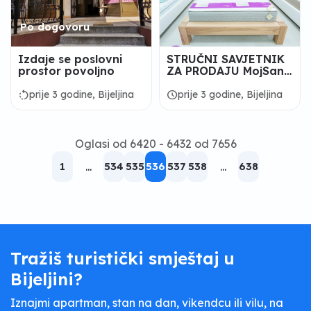
Po dogovoru
Izdaje se poslovni
STRUČNI SAVJETNIK
prostor povoljno
ZA PRODAJU MojSan®
SHOP Bijeljina
rotate_left
schedule
prije 3 godine, Bijeljina
prije 3 godine, Bijeljina
Oglasi od 6420 - 6432 od 7656
1
...
534
535
536
537
538
...
638
Tražiš turistički smještaj u
Bijeljini?
Iznajmi apartman, stan na dan, vikendcu ili vilu, na