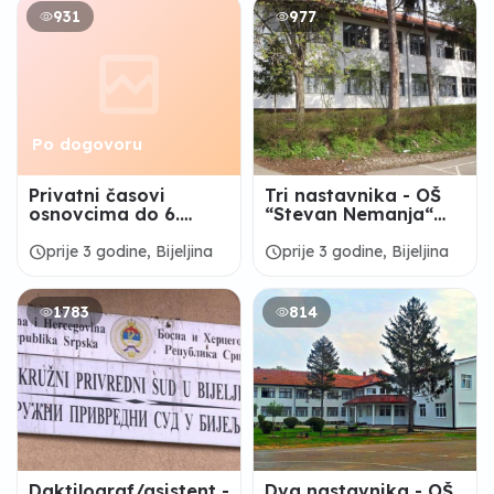
931
977
Po dogovoru
Privatni časovi
Tri nastavnika - OŠ
osnovcima do 6.
“Stevan Nemanja“
razreda
Dragaljevac Gornji
schedule
schedule
prije 3 godine, Bijeljina
prije 3 godine, Bijeljina
1783
814
Daktilograf/asistent -
Dva nastavnika - OŠ