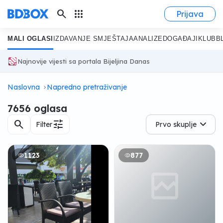
search
apps
Prijava
MALI OGLASI
IZDAVANJE SMJEŠTAJA
ANALIZE
DOGAĐAJI
KLUB
B
Najnovije vijesti sa portala Bijeljina Danas
Naslovna
Napredno pretraživanje
7656 oglasa
search
tune
Filter
Prvo skuplje
1123
877