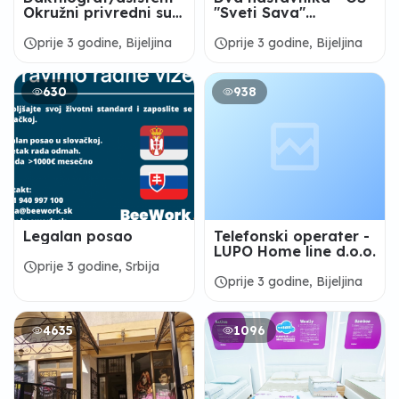
Okružni privredni sud
"Sveti Sava"
Bijeljina
Crnjelovo
schedule
schedule
prije 3 godine, Bijeljina
prije 3 godine, Bijeljina
630
938
Legalan posao
Telefonski operater -
LUPO Home line d.o.o.
schedule
prije 3 godine, Srbija
schedule
prije 3 godine, Bijeljina
4635
1096