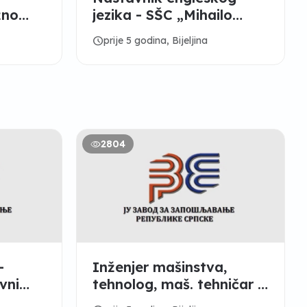
žno
jezika - SŠC „Mihailo
eljina
Petrović Alas“ Ugljevik
schedule
prije 5 godina, Bijeljina
2804
-
Inženjer mašinstva,
vni
tehnolog, maš. tehničar -
“HEMOS