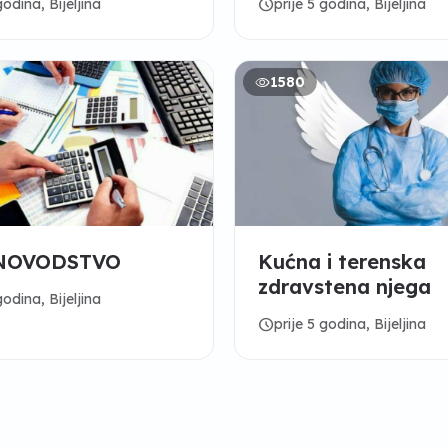
schedule
godina, Bijeljina
prije 5 godina, Bijeljina
jac“ Bijeljina
1580
NOVODSTVO
Kućna i terenska
zdravstena njega
godina, Bijeljina
schedule
prije 5 godina, Bijeljina