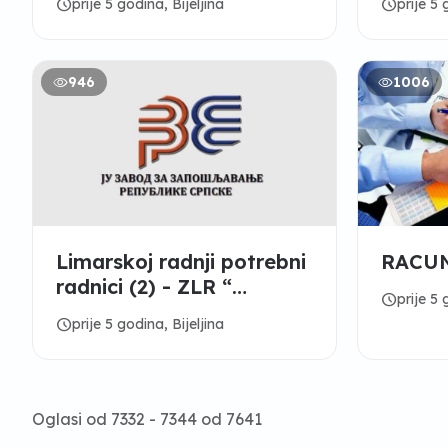
schedule
schedule
prije 5 godina, Bijeljina
prije 5 
Obarska
Mokran
946
1006
Limarskoj radnji potrebni
RACU
radnici (2) - ZLR “
schedule
prije 5 
Semberija “ Bijeljina
schedule
prije 5 godina, Bijeljina
Oglasi od 7332 - 7344 od 7641