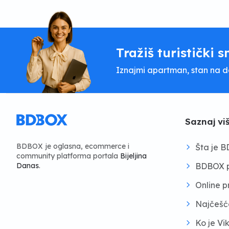
Tražiš turistički s
Iznajmi apartman, stan na dan
Saznaj vi
BDBOX je oglasna, ecommerce i
Šta je 
community platforma portala
Bijeljina
BDBOX p
Danas
.
Online 
Najčešć
Ko je Vi