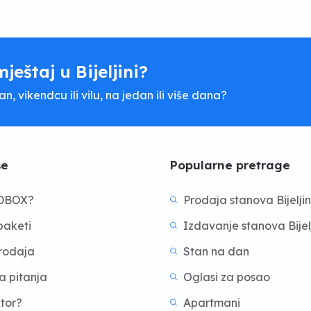
mještaj u Bijeljini?
, vikendcu ili vilu, na jedan ili više dana?
še
Popularne pretrage
BDBOX?
Prodaja stanova Bijelji
aketi
Izdavanje stanova Bijel
prodaja
Stan na dan
a pitanja
Oglasi za posao
ktor?
Apartmani