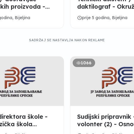
kih proizvoda -
daktilograf - Okru
PEKARA ALEKSA“
javno tužilaštvo Bij
schedule
godina, Bijeljina
prije 5 godina, Bijeljina
SADRŽAJ SE NASTAVLJA NAKON REKLAME
1066
direktora škole -
Sudijski pripravnik 
ička škola
volonter (2) - Osno
n Stojanović
sud u Bijeljini