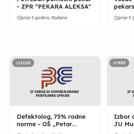
- ZPR “PEKARA ALEKSA“
pekars
ZPR “
schedule
schedule
prije 5 godina, Bijeljina
prije 5 
1110
903
Defektolog, 75% radne
Izbor 
norme - OŠ „Petar
JU Muz
Petrović Njegoš“ Velika
„Steva