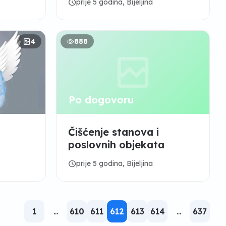
schedule
prije 5 godina, Bijeljina
IMPREGNACIJA” d.o.o.
4
888
Po dogovoru
Čišćenje stanova i
poslovnih objekata
schedule
prije 5 godina, Bijeljina
1
...
610
611
612
613
614
...
637