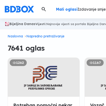
search
Mali oglasi
Izdavanje smje
Bijeljina Danas
Vijesti:
Najnovije vijesti sa portala Bijeljina Da
Naslovna
Napredno pretraživanje
7641 oglas
1262
1167
Potreban pomoćni pekar
Vozač 