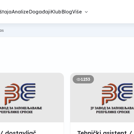
štaja
Analize
Događaji
Klub
Blog
Više
nas
1253
/ dostavljač
Tehnički asistent /