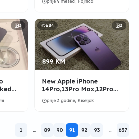
schedule
prije 9 meseci, Fojnica
Sealed
3
684
3
899 KM
o
New Apple iPhone
cked
14Pro,13Pro Max,12Pro
Unlocked Phones
schedule
ni
prije 3 godine, Kiseljak
1
...
89
90
91
92
93
...
637