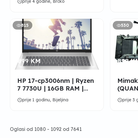
schedule
prije 4 godine, Brčko
815
530
899 KM
899 K
HP 17-cp3006nm | Ryzen
Mimak
7 7730U | 16GB RAM |
(QUA
512GB M.2 | 17.3" FHD
schedule
schedule
prije 1 godinu, Bijeljina
prije 3
Oglasi od 1080 - 1092 od 7641