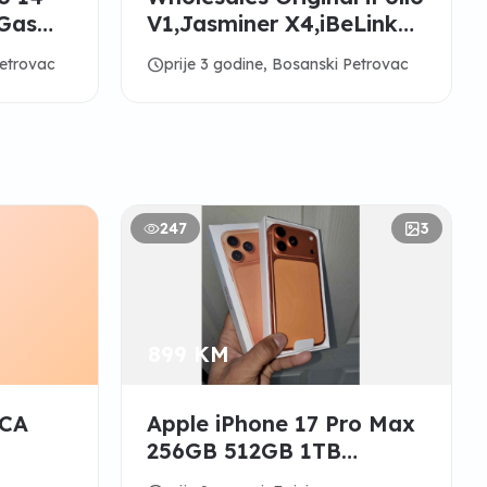
 Gas
V1,Jasminer X4,iBeLink
c
BM-K1Max Crypto Miners
schedule
Petrovac
prije 3 godine, Bosanski Petrovac
247
3
899 KM
CA
Apple iPhone 17 Pro Max
256GB 512GB 1TB
Factory Unlocked New