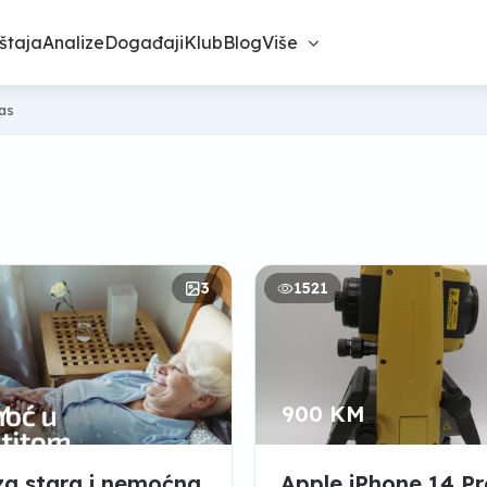
štaja
Analize
Događaji
Klub
Blog
Više
nas
3
1521
M
900 KM
a stara i nemoćna
Apple iPhone 14 Pr