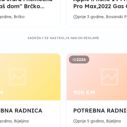
Vaš dom" Brčko
Pro Max,2022 Gas
t
300,Cervelo S5 Dis
schedule
 godine, Brčko
prije 3 godine, Bosanski 
,Total-Station-S
SADRŽAJ SE NASTAVLJA NAKON REKLAME
2226
M
900 KM
EBNA RADNICA
POTREBNA RADNI
schedule
godina, Bijeljina
prije 5 godina, Bijeljina