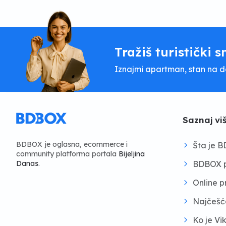
Tražiš turistički s
Iznajmi apartman, stan na dan
Saznaj vi
BDBOX je oglasna, ecommerce i
Šta je 
community platforma portala
Bijeljina
BDBOX p
Danas
.
Online 
Najčešć
Ko je Vi