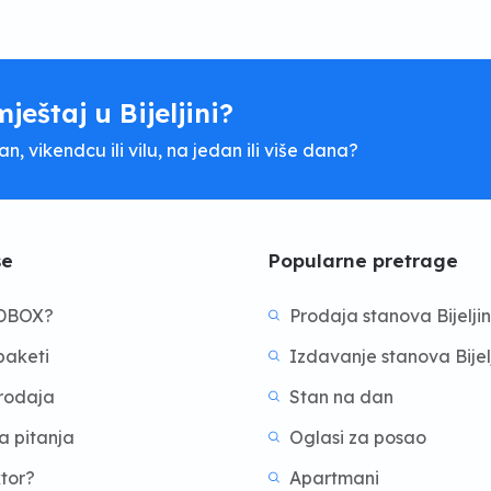
mještaj u Bijeljini?
, vikendcu ili vilu, na jedan ili više dana?
še
Popularne pretrage
BDBOX?
Prodaja stanova Bijelji
aketi
Izdavanje stanova Bijel
prodaja
Stan na dan
a pitanja
Oglasi za posao
ktor?
Apartmani