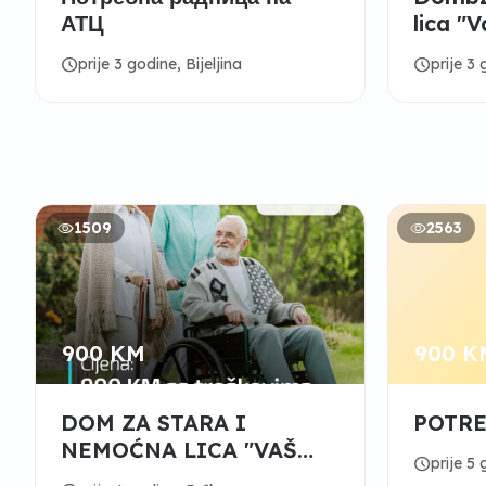
АТЦ
lica "
Distrik
schedule
schedule
prije 3 godine, Bijeljina
prije 3
1509
2563
900 KM
900 K
DOM ZA STARA I
POTR
NEMOĆNA LICA "VAŠ
schedule
prije 5 
DOM" BRČKO DISTRIKT