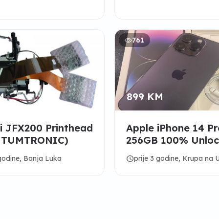
761
M
899 KM
i JFX200 Printhead
Apple iPhone 14 Pr
NTUMTRONIC)
256GB 100% Unlo
Apple Warranty
schedule
 godine, Banja Luka
prije 3 godine, Krupa na U