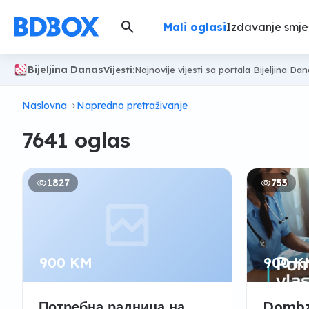
search
Mali oglasi
Izdavanje smje
Bijeljina Danas
Vijesti:
Najnovije vijesti sa portala Bijeljina Da
Naslovna
Napredno pretraživanje
7641 oglas
1827
753
900 KM
900 K
Потребна радница на
Dombz