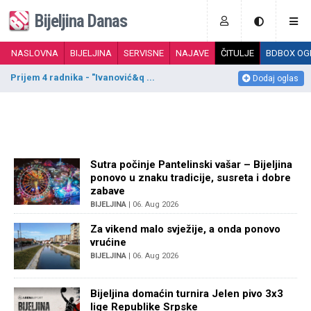
Bijeljina Danas
NASLOVNA
BIJELJINA
SERVISNE
NAJAVE
ČITULJE
BDBOX OG
Prijem 4 radnika - "Ivanović&q ...
P
Dodaj oglas
Sutra počinje Pantelinski vašar – Bijeljina
ponovo u znaku tradicije, susreta i dobre
zabave
BIJELJINA
| 06. Aug 2026
Za vikend malo svježije, a onda ponovo
vrućine
BIJELJINA
| 06. Aug 2026
Bijeljina domaćin turnira Jelen pivo 3x3
lige Republike Srpske