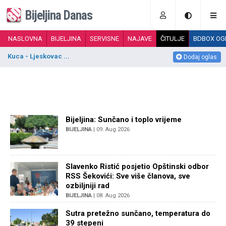
Bijeljina Danas
NASLOVNA
BIJELJINA
SERVISNE
NAJAVE
ČITULJE
BDBOX OG
Kuca - Ljeskovac ...
S
Dodaj oglas
Bijeljina: Sunčano i toplo vrijeme
BIJELJINA
| 09. Aug 2026
Slavenko Ristić posjetio Opštinski odbor
RSS Šekovići: Sve više članova, sve
ozbiljniji rad
BIJELJINA
| 08. Aug 2026
Sutra pretežno sunčano, temperatura do
39 stepeni