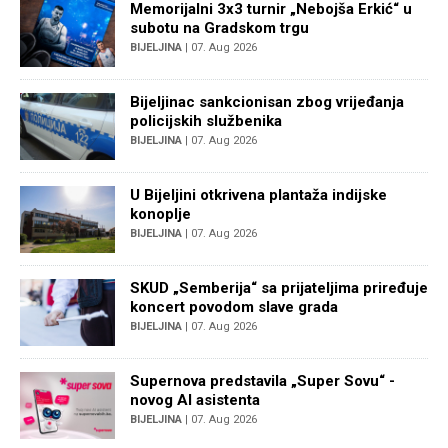
Memorijalni 3x3 turnir „Nebojša Erkić“ u
subotu na Gradskom trgu
BIJELJINA
| 07. Aug 2026
Bijeljinac sankcionisan zbog vrijeđanja
policijskih službenika
BIJELJINA
| 07. Aug 2026
U Bijeljini otkrivena plantaža indijske
konoplje
BIJELJINA
| 07. Aug 2026
SKUD „Semberija“ sa prijateljima priređuje
koncert povodom slave grada
BIJELJINA
| 07. Aug 2026
Supernova predstavila „Super Sovu“ -
novog AI asistenta
BIJELJINA
| 07. Aug 2026