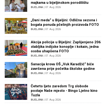
majkama u bijeljinskom porodilištu
BIJELJINA
| 07. Aug 2026
„Dani meda“ u Bijeljini: Odlična sezona i
bogata ponuda pčelinjih proizvoda FOTO
BIJELJINA
| 07. Aug 2026
Akcija policije u Bijeljini: Zaplijenjeno 206
stabljika indijske konoplje i kokain, jedna
osoba uhapšena FOTO
BIJELJINA
| 07. Aug 2026
Sanacija krova OŠ „Vuk Karadžić“ biće
završena prije početka školske godine
BIJELJINA
| 07. Aug 2026
Četvrto ljeto zaredom Trg slobode
postaje Naše mjesto - Bingo Ljetno kino
Tuzla
BIJELJINA
| 07. Aug 2026