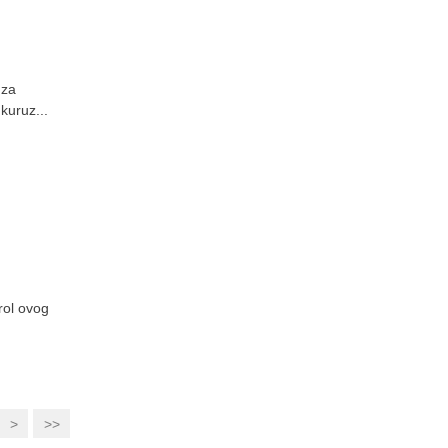
 za
ukuruz...
rol ovog
>
>>