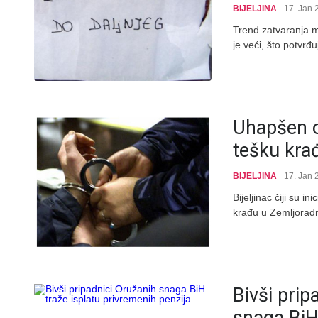
BIJELJINA
17. Jan 
Trend zatvaranja ma
je veći, što potvrđ
Uhapšen o
tešku kra
BIJELJINA
17. Jan 
Bijeljinac čiji su i
krađu u Zemljoradni
Bivši prip
snaga BiH 