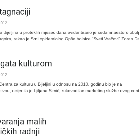
tagnaciji
2012
e Bijeljina u proteklih mjesec dana evidentirano je sedamnaestoro obolj
stagnira, rekao je Srni epidemiolog Opše bolnice "Sveti Vračevi" Zoran Da
gata kulturom
2012
Centra za kulturu u Bijeljini u odnosu na 2010. godinu bio je na
vou, ocijenila je Ljiljana Simić, rukovodilac marketing službe ovog cent
varanja malih
čkih radnji