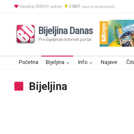
Današnji BDBOX poklon:
3 BDT
(loguj se da preuzmeš)
Bijeljina Danas
Prvi bijeljinski Internet portal
Početna
Bijeljina
Info
Najave
Čit
Bijeljina