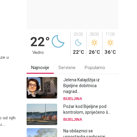
05:00
08:00
11:00
22°
22°C
26°C
36°C
Vedro
aze u
Najnovije
Servisne
Popularno
Jelena Kalajdžija iz
Bijeljine dobitnica
nagrad...
BIJELJINA
Požar kod Bijeljine pod
kontrolom, spriječeno š...
o od njih
BIJELJINA
...
Na obilaznici se
uspostavlja saobraćaj