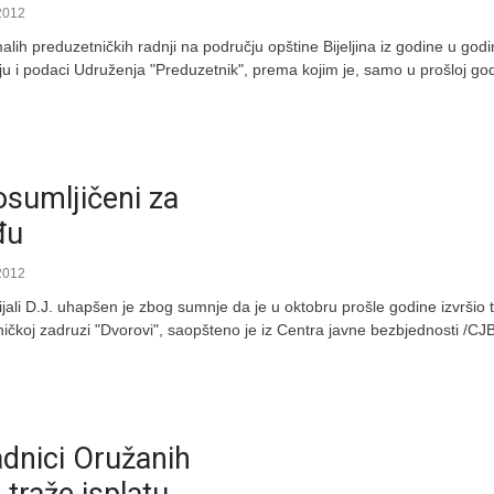
2012
lih preduzetničkih radnji na području opštine Bijeljina iz godine u god
uju i podaci Udruženja "Preduzetnik", prema kojim je, samo u prošloj godi
sumljičeni za
đu
2012
nicijali D.J. uhapšen je zbog sumnje da je u oktobru prošle godine izvršio
čkoj zadruzi "Dvorovi", saopšteno je iz Centra javne bezbjednosti /CJB/
adnici Oružanih
traže isplatu