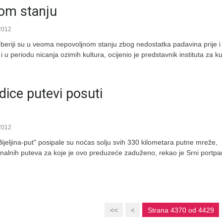
om stanju
2012
beriji su u veoma nepovoljnom stanju zbog nedostatka padavina prije i
i u periodu nicanja ozimih kultura, ocijenio je predstavnik instituta za k
dice putevi posuti
2012
ijeljina-put" posipale su noćas solju svih 330 kilometara putne mreže,
ionalnih puteva za koje je ovo preduzeće zaduženo, rekao je Srni portpa
<<
<
Strana 4370 od 4429