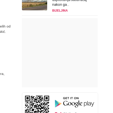
nakon ga...
BIJELJINA
elih od
kić.
ra,