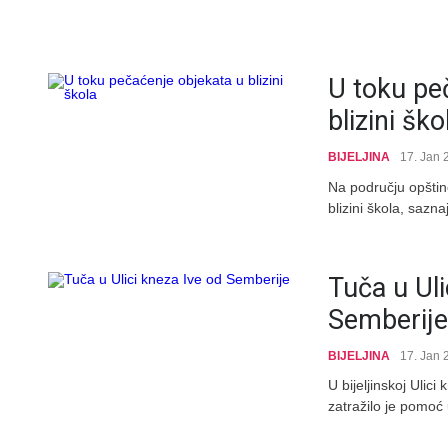
U toku pe
blizini ško
BIJELJINA
17. Jan 
Na području opštine
blizini škola, sazn
Tuča u Uli
Semberije
BIJELJINA
17. Jan 
U bijeljinskoj Ulic
zatražilo je pomoć 