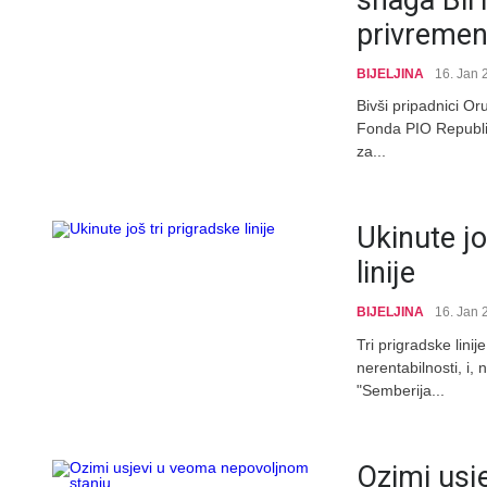
privremen
BIJELJINA
16. Jan 
Bivši pripadnici O
Fonda PIO Republike
za...
Ukinute jo
linije
BIJELJINA
16. Jan 
Tri prigradske lini
nerentabilnosti, i,
"Semberija...
Ozimi usj