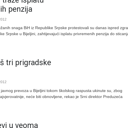
ih penzija
2012
ružanih snaga BiH iz Republike Srpske protestovali su danas ispred zgr
 Srpske u Bijeljini, zahtijevajući isplatu privremenih penzija do stican
š tri prigradske
2012
je javnog prevoza u Bijeljini tokom školskog raspusta ukinute su, zbog
 najvjerovatnije, neće biti obnovljene, rekao je Srni direktor Preduzeća
evi u veoma