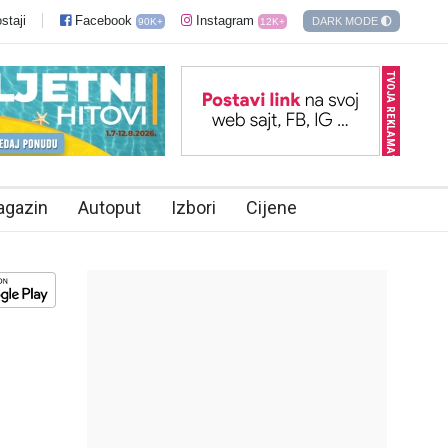
staji
Facebook
Instagram
DARK MODE
90K+
12K+
TVOJA REKLAMA?
agazin
Autoput
Izbori
Cijene