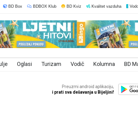
BD Box
BDBOX Klub
BD Kviz
Kvalitet vazduha
Vodo
ulje
Oglasi
Turizam
Vodič
Kolumna
BD M
Preuzmi android aplikaciju,
i prati sva dešavanja u Bijeljini!