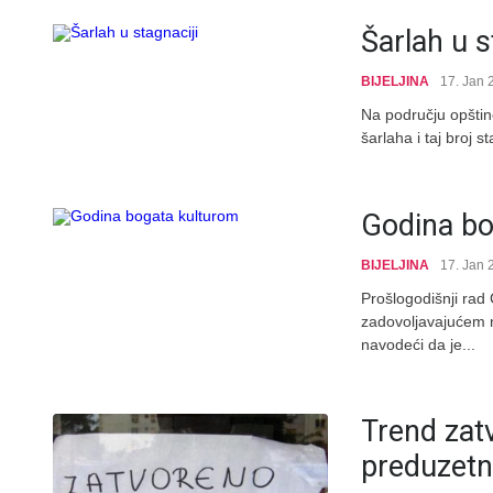
Šarlah u s
BIJELJINA
17. Jan 
Na području opštin
šarlaha i taj broj 
Godina bo
BIJELJINA
17. Jan 
Prošlogodišnji rad 
zadovoljavajućem ni
navodeći da je...
Trend zat
preduzetni