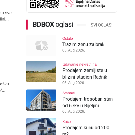
inu sve
ni...
BDBOX
oglasi
SVI OGLASI
Ostalo
Trazim zenu za brak
05. Aug 2026.
Izdavanje nekretnina
Prodajem zemljiste u
blizini stadion Radnik
05. Aug 2026.
 tešku
...
Stanovi
Prodajem trosoban stan
od 67kv u Bijeljini
05. Aug 2026.
Kuće
Prodajem kuću od 200
m2