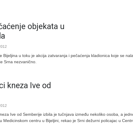
čaćenje objekata u
la
2012
 Bijeljina u toku je akcija zatvaranja i pečaćenja kladionica koje se nal
aje Srna nezvanično.
ci kneza Ive od
2012
i kneza Ive od Semberije izbila je tučnjava između nekoliko osoba, a jedn
u Medicinskom centru u Bijeljini, rekao je Srni dežurni policajac u Centru