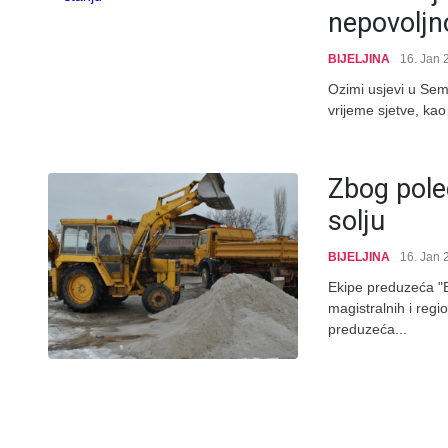
nepovoljn
BIJELJINA
16. Jan 
Ozimi usjevi u Sem
vrijeme sjetve, kao 
Zbog pole
solju
BIJELJINA
16. Jan 
Ekipe preduzeća "B
magistralnih i reg
preduzeća...