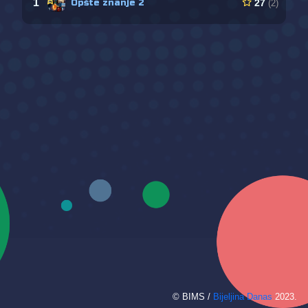
1
Opšte znanje 2
27
(2)
© BIMS /
Bijeljina Danas
2023.