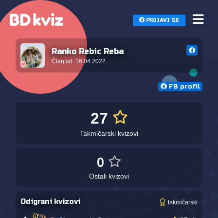
PRIJAVI SE
Polazna
Ranko Rebic Reba
Napravi kviz
Član od: 16.04.2022
TOP 100
FB profil
O BD kvizu
Kontakt
27
Takmičarski kvizovi
0
Ostali kvizovi
Odigrani kvizovi
takmičarski