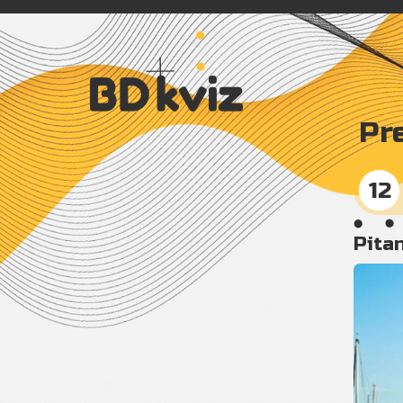
Polazna
Pr
Napravi kviz
TOP 100
12
O BD kvizu
Pitan
Kontakt