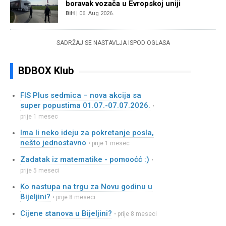
boravak vozača u Evropskoj uniji
BiH
| 06. Aug 2026.
SADRŽAJ SE NASTAVLJA ISPOD OGLASA
BDBOX Klub
FIS Plus sedmica – nova akcija sa
super popustima 01.07.-07.07.2026.
•
prije 1 mesec
Ima li neko ideju za pokretanje posla,
nešto jednostavno
• prije 1 mesec
Zadatak iz matematike - pomooćć :)
•
prije 5 meseci
Ko nastupa na trgu za Novu godinu u
Bijeljini?
• prije 8 meseci
Cijene stanova u Bijeljini?
• prije 8 meseci