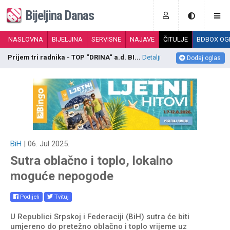
Bijeljina Danas
NASLOVNA
BIJELJINA
SERVISNE
NAJAVE
ČITULJE
BDBOX OG
Komercijalista na terenu - D.o.o. "...
Detalji
Š
Dodaj oglas
BiH
| 06. Jul 2025.
Sutra oblačno i toplo, lokalno
moguće nepogode
Podijeli
Tvituj
U Republici Srpskoj i Federaciji (BiH) sutra će biti
umjereno do pretežno oblačno i toplo vrijeme uz