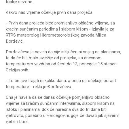
toplije sezone.
Kakvo nas vrijeme očekuje prvih dana proljeća
- Prvih dana proljeća biće promjenljivo oblačno vrijeme, sa
kraćim sunčanim periodima i slabom kišom - izjavila je za
RTRS meteorolog Hidrometeorološkog zavoda Milica
Đorđević.
Đorđevićeva je navela da nije isključen ni snijeg na planinama,
te da će biti malo svježije od prosjeka, sa dnevnom
temperaturom vazduha od šest do 13, ponegdje 15 stepeni
Celzijusovih.
- To će sve trajati nekoliko dana, a onda se očekuje porast
temperature - rekla je Đorđevićeva.
Ona je navela da se danas očekuje pomjenljivo oblačno
vrijeme sa kraćim sunčanim intervalima, slabom kišom na
istoku i planinama, dok će naredna dva do tri dana biti
vjetrovito, posebno u Hercegovini, gdje će duvati jak sjeverni
vjetar i bura.