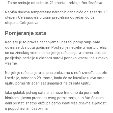
- To se smiruje od subote, 21. marta - rekla je Đorđevićeva.
Najviša dnevna temperatura narednih dana biće od šest do 15
stepeni Celzijusovih, u višim predjelima od jedan do tri
stepena Celzijusova.
Pomjeranje sata
Kao što je to praksa decenijama unazad, pomjeranje sata
odvija se dva puta godišnje. Posljednje nedjelje u martu prelazi
se sa zimskog vremena na ljetnje računanje vremena, dok se
posljednje nedjelje u oktobru satovi ponovo vraćaju na zimsko
vrijeme.
Na ljetnje računanje vremena prelazimo u noći između subote
i nedjelje, odnosno 29. marta, kada će se kazaljke u dva sata
ujutru pomjeriti jedan sat unaprijed, na tri sata ujutru.
Iako gubitak jednog sata sna može trenutno da poremeti
bioritam, glavna prednost ovog pomjeranja je ta što će nam
dani postati znatno duži, pa ćemo imati više dnevne svjetlosti
u popodnevnim časovima.