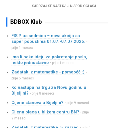
SADRŽAJ SE NASTAVLJA ISPOD OGLASA
BDBOX Klub
FIS Plus sedmica – nova akcija sa
super popustima 01.07.-07.07.2026.
•
prije 1 mesec
Ima li neko ideju za pokretanje posla,
nešto jednostavno
• prije 1 mesec
Zadatak iz matematike - pomooćć :)
•
prije 5 meseci
Ko nastupa na trgu za Novu godinu u
Bijeljini?
• prije 8 meseci
Cijene stanova u Bijeljini?
• prije 9 meseci
Cijena placa u bližem centru BN?
• prije
9 meseci
Zadatak iz matematike, 5. razred
• prije 1