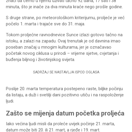
znači da ćemo u njemu uživati tačno 92 dana, 17 sati i 38
minuta, što je inače za dva minuta kraće nego prošle godine.
S druge strane, po meteorološkom kriterijumu, proljeće je već
počelo 1. marta i trajaće sve do 31. maja.
Tokom proljećne ravnodnevice Sunce izlazi gotovo tačno na
istoku, a zalazi na zapadu. Ovaj trenutak je od davnina imao
poseban značaj u mnogim kulturama, jer je označavao
početak novog ciklusa u prirodi – vrijeme sjetve, cvjetanja i
buđenja biljnog i životinjskog svijeta.
SADRŽAJ SE NASTAVLJA ISPOD OGLASA
Poslije 20. marta temperatura postepeno raste, biljke počinju
da listaju, a duži i svetilji dani pozitivno utiču i na raspoloženje
ljudi.
Zašto se mijenja datum
početka proljeća
Iako većina ljudi misli da proleće uvijek počinje 21. marta,
datum može biti 20. ili 21. mart, a rjeđe i 19. mart.