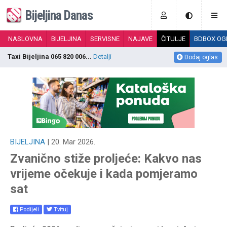
Bijeljina Danas
NASLOVNA
BIJELJINA
SERVISNE
NAJAVE
ČITULJE
BDBOX OG
Dječija autosjedalica 0-25kg , 3 položaj...
Detalji
I
Dodaj oglas
BIJELJINA
| 20. Mar 2026.
Zvanično stiže proljeće: Kakvo nas
vrijeme očekuje i kada pomjeramo
sat
Podijeli
Tvituj