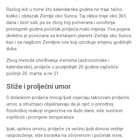
Razlog leži u tome što kalendarska godina ne traje tačno
koliko i obilazak Zemlje oko Sunca. Taj ciklus traje oko 365
dana i šest sati, pa se zbog tog pomerana i uvođenja
prestupnih godina početak proljeća malo mijenja. Ova pojava
direktno je povezana sa kretanjem planete Zemlja oko Sunce,
kao i sa nagibom Zemljine ose koji uzrokuje smjenu godišnjih
doba.
Zbog metoda utvrđivanja vremena (astronomske i
kalendarske), proljeće u posljednjih 20 godina najčešće
počinje 20. marta, a ne 21.
Stiže i proljećni umor
S dolaskom proljeća mnogi ljudi osjećaju takozvani proljećni
umor, a stručnjaci objašnjavaju da je riječ o prirodnoj
fiziološkoj reakciji organizma na duže dane, više sunčeve
svjetlosti i promjene temperature.
Ipak, uprkos umoru, proljeće za većinu ljudi donosi vedrije
raspoloženje, više boravka na otvorenom i početak nove,