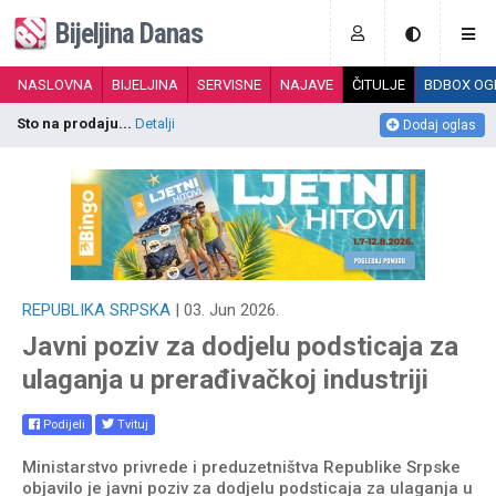
Bijeljina Danas
NASLOVNA
BIJELJINA
SERVISNE
NAJAVE
ČITULJE
BDBOX OG
MINI ŠPORET električni...
Detalji
P
Dodaj oglas
REPUBLIKA SRPSKA
| 03. Jun 2026.
Javni poziv za dodjelu podsticaja za
ulaganja u prerađivačkoj industriji
Podijeli
Tvituj
Ministarstvo privrede i preduzetništva Republike Srpske
objavilo je javni poziv za dodjelu podsticaja za ulaganja u