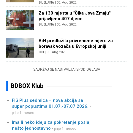
BIJELJINA
| 06. Aug 2026.
Za 130 mjesta u "Čika Jova Zmaju"
prijavljeno 407 djece
BIJELJINA
| 06. Aug 2026.
BiH predložila privremene mjere za
boravak vozača u Evropskoj uniji
BiH
| 06. Aug 2026.
SADRŽAJ SE NASTAVLJA ISPOD OGLASA
BDBOX Klub
FIS Plus sedmica – nova akcija sa
super popustima 01.07.-07.07.2026.
•
prije 1 mesec
Ima li neko ideju za pokretanje posla,
nešto jednostavno
• prije 1 mesec