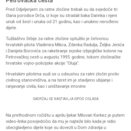
Petrovačka cesta
Pred Odjeljenjem za ratne zločine trebali su da svjedoče tri
člana porodice Drča, iz koje su stradali baka Darinka i njeni
unuk od šest i unuka od 21 godinu, kao i unukino nerođeno
dijete.
Tužilaštvo Srbije za ratne zločine optužilo je četvoricu
hrvatskih pilota Vladimira Mikca, Zdenka Radulja, Željka Jenića
i Danijela Borovića za raketiranje srpske izbjegličke kolone na
Petrovačkoj cesti u avgustu 1995. godine, tokom zločinačke
hrvatske vojno-policijske akcije "Oluja".
Hrvatskim pilotima sudi se u odsustvu za ratni zločin protiv
civilnog stanovništva, a na teret im je stavljeno ubijanje i
ranjavanje civila, kao i uništavanje imovine.
SADRŽAJ SE NASTAVLJA ISPOD OGLASA
Na prethodnom ročištu u aprilu ljekar Milovan Kerkez je putem
video-linka posvjedočio da mu je najteže bilo kada je vidio
obezglavljeno dijete koje su dovezli u Dom zdravlja u