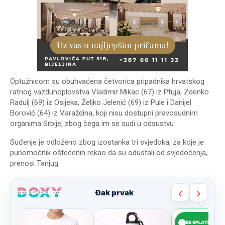
Optužnicom su obuhvaćena četvorica pripadnika hrvatskog
ratnog vazduhoplovstva Vladimir Mikac (67) iz Ptuja, Zdenko
Radulj (69) iz Osijeka, Željko Jelenić (69) iz Pule i Danijel
Borović (64) iz Varaždina, koji nisu dostupni pravosudnim
organima Srbije, zbog čega im se sudi u odsustvu.
Suđenje je odloženo zbog izostanka tri svjedoka, za koje je
punomoćnik oštećenih rekao da su odustali od svjedočenja,
prenosi Tan‌jug.