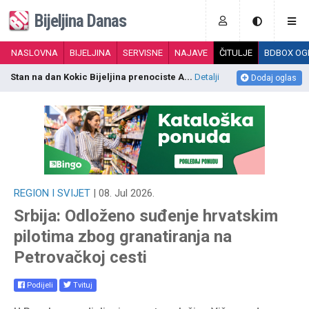
Bijeljina Danas
NASLOVNA
BIJELJINA
SERVISNE
NAJAVE
ČITULJE
BDBOX OG
Izdajem garazno mjesto u centru Bijeljin...
Detalji
P
Dodaj oglas
REGION I SVIJET
| 08. Jul 2026.
Srbija: Odloženo suđenje hrvatskim
pilotima zbog granatiranja na
Petrovačkoj cesti
Podijeli
Tvituj