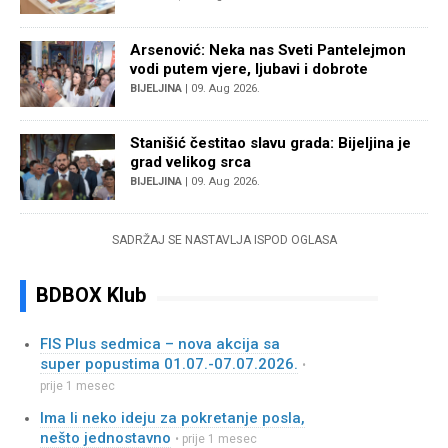
Arsenović: Neka nas Sveti Pantelejmon
vodi putem vjere, ljubavi i dobrote
BIJELJINA
| 09. Aug 2026.
Stanišić čestitao slavu grada: Bijeljina je
grad velikog srca
BIJELJINA
| 09. Aug 2026.
SADRŽAJ SE NASTAVLJA ISPOD OGLASA
BDBOX Klub
FIS Plus sedmica – nova akcija sa
super popustima 01.07.-07.07.2026.
•
prije 1 mesec
Ima li neko ideju za pokretanje posla,
nešto jednostavno
• prije 1 mesec