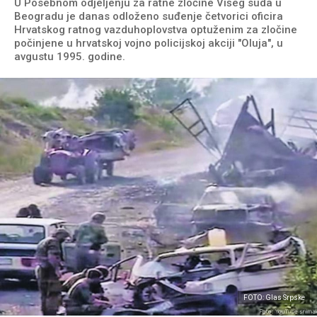
U Posebnom odjeljenju za ratne zločine Višeg suda u
Beogradu je danas odloženo suđenje četvorici oficira
Hrvatskog ratnog vazduhoplovstva optuženim za zločine
počinjene u hrvatskoj vojno policijskoj akciji "Oluja", u
avgustu 1995. godine.
FOTO: Glas Srpske