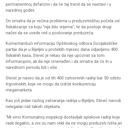
permanentnoj defanzivi i da će taj trend da se nastavi i u
narednoj godini.
On smatra da je većina problema u preduzetništvu počela od
fiskalizacije za koju "nije bilo vrijeme", te da postoje drugi
načini da se uvede red u poslovanje preduzeća.
Komentarišući informaciju Opštinskog odbora Socijalističke
partije da je u Bijeljini u proteklih mjesec dana odjavljeno 400
fiskalnih kasa, Stević je rekao da nije upoznat sa tom
informacijom, ali da nije iznenađen i da smatra da će ih u
narednom periodu biti i više.
Stević je naveo da je od tih 400 zatvorenih radnji bar 50 odsto
trgovinskih, koje ne mogu da izdrže konkurenciju
megamarketa.
Kao još jedan razlog zatvaranja radnja u Bijeljini, Stević navodi
nelegalan rad takvih objekata.
"Mi smo Komunalnoj inspekciji dostavljali spiskove radnji koje
rade ilegalno, a oni su nam rekli da ne mogu preduzeti ništa jer