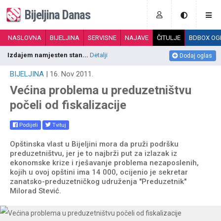
Bijeljina Danas
NASLOVNA
BIJELJINA
SERVISNE
NAJAVE
ČITULJE
BDBOX OG
Izdajem namjesten stan...
Detalji
B
Dodaj oglas
BIJELJINA
| 16. Nov 2011.
Većina problema u preduzetništvu
počeli od fiskalizacije
Podijeli
Tvituj
Opštinska vlast u Bijeljini mora da pruži podršku
preduzetništvu, jer je to najbrži put za izlazak iz
ekonomske krize i rješavanje problema nezaposlenih,
kojih u ovoj opštini ima 14 000, ocijenio je sekretar
zanatsko-preduzetničkog udruženja "Preduzetnik"
Milorad Stević.