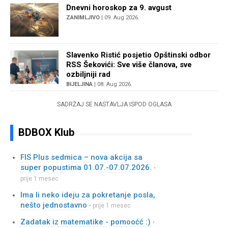
Dnevni horoskop za 9. avgust
ZANIMLJIVO
| 09. Aug 2026.
Slavenko Ristić posjetio Opštinski odbor
RSS Šekovići: Sve više članova, sve
ozbiljniji rad
BIJELJINA
| 08. Aug 2026.
SADRŽAJ SE NASTAVLJA ISPOD OGLASA
BDBOX Klub
FIS Plus sedmica – nova akcija sa
super popustima 01.07.-07.07.2026.
•
prije 1 mesec
Ima li neko ideju za pokretanje posla,
nešto jednostavno
• prije 1 mesec
Zadatak iz matematike - pomooćć :)
•