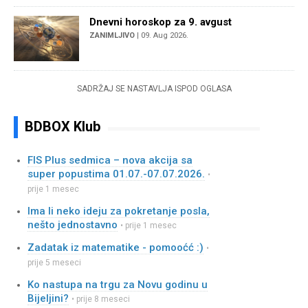
Dnevni horoskop za 9. avgust
ZANIMLJIVO
| 09. Aug 2026.
SADRŽAJ SE NASTAVLJA ISPOD OGLASA
BDBOX Klub
FIS Plus sedmica – nova akcija sa
super popustima 01.07.-07.07.2026.
•
prije 1 mesec
Ima li neko ideju za pokretanje posla,
nešto jednostavno
• prije 1 mesec
Zadatak iz matematike - pomooćć :)
•
prije 5 meseci
Ko nastupa na trgu za Novu godinu u
Bijeljini?
• prije 8 meseci