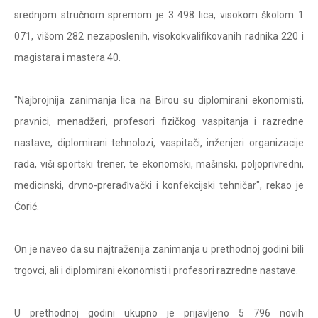
srednjom stručnom spremom je 3 498 lica, visokom školom 1
071, višom 282 nezaposlenih, visokokvalifikovanih radnika 220 i
magistara i mastera 40.
"Najbrojnija zanimanja lica na Birou su diplomirani ekonomisti,
pravnici, menadžeri, profesori fizičkog vaspitanja i razredne
nastave, diplomirani tehnolozi, vaspitači, inženjeri organizacije
rada, viši sportski trener, te ekonomski, mašinski, poljoprivredni,
medicinski, drvno-prerađivački i konfekcijski tehničar", rekao je
Ćorić.
On je naveo da su najtraženija zanimanja u prethodnoj godini bili
trgovci, ali i diplomirani ekonomisti i profesori razredne nastave.
U prethodnoj godini ukupno je prijavljeno 5 796 novih