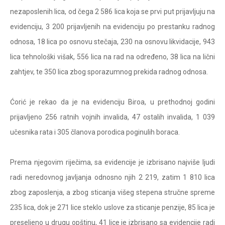
nezaposlenih lica, od čega 2 586 lica koja se prvi put prijavljuju na
evidenciju, 3 200 prijavljenih na evidenciju po prestanku radnog
odnosa, 18 lica po osnovu stečaja, 230 na osnovu likvidacije, 943
lica tehnološki višak, 556 lica na rad na određeno, 38 lica na lični
zahtjev, te 350 lica zbog sporazumnog prekida radnog odnosa.
Ćorić je rekao da je na evidenciju Biroa, u prethodnoj godini
prijavljeno 256 ratnih vojnih invalida, 47 ostalih invalida, 1 039
učesnika rata i 305 članova porodica poginulih boraca.
Prema njegovim riječima, sa evidencije je izbrisano najviše ljudi
radi neredovnog javljanja odnosno njih 2 219, zatim 1 810 lica
zbog zaposlenja, a zbog sticanja višeg stepena stručne spreme
235 lica, dok je 271 lice steklo uslove za sticanje penzije, 85 lica je
preseljeno u drugu opštinu, 41 lice je izbrisano sa evidencije radi