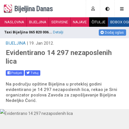
Bijeljina Danas
NASLOVNA
BIJELJINA
SERVISNE
NAJAVE
ČITULJE
BDBOX OG
Taxi Bijeljina 065 820 006...
Detalji
D
Dodaj oglas
BIJELJINA
| 19. Jan 2012.
Evidentirano 14 297 nezaposlenih
lica
Podijeli
Tvituj
Na području opštine Bijeljina u protekloj godini
evidentirano je 14 297 nezaposlenih lica, rekao je Srni
organizator poslova Zavoda za zapošljavanje Bijeljina
Nedeljko Ćorić.