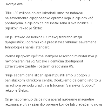
"Koreja dva".
"Blizu 30 miliona dolara iskoristili smo za nabavku
najsavremenije dijagnostičke opreme koja je dijelom već
postavljena, a dijelom će biti instalisana u sve bolnice u
Srpskoj", rekao je Škrbić.
On je istakao da bolnice u Srpskoj trenutno imaju
dijagnostičku opremu koja predstavlja vrhunac savremene
tehnologije i najviši standard.
Prema njegovim riječima, namjera resornog ministarstva je
ravnomjeran razvoj Srpske i identična dostupnost
zdravstvene zaštite i ostalim gradovima RS.
"Prije sedam dana sličan aparat pustili smo u pogon u
banjalučkom Kliničkom centru. Očekujemo da ćemo isto to u
narednom periodu uraditi i u Istočnom Sarajevu i Doboju",
rekao je Škrbić.
On je napomenuo da će novi aparat nuklearne magnetne
rezonance biti i važan dio opreme koji će biti prebačen u novu