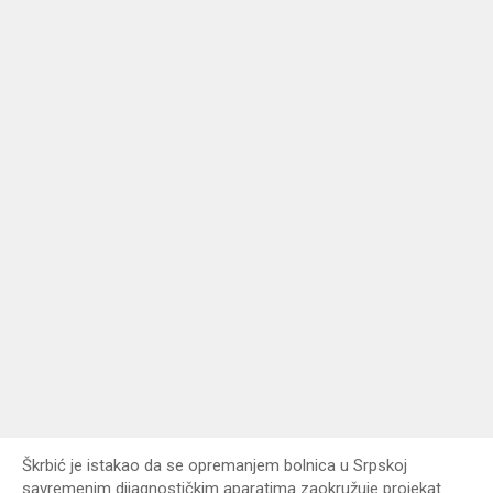
Škrbić je istakao da se opremanjem bolnica u Srpskoj
savremenim dijagnostičkim aparatima zaokružuje projekat