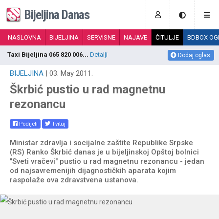
Bijeljina Danas
NASLOVNA
BIJELJINA
SERVISNE
NAJAVE
ČITULJE
BDBOX OG
Taxi Bijeljina 065 820 006...
Detalji
D
Dodaj oglas
BIJELJINA
| 03. May 2011.
Škrbić pustio u rad magnetnu
rezonancu
Podijeli
Tvituj
Ministar zdravlja i socijalne zaštite Republike Srpske
(RS) Ranko Škrbić danas je u bijeljinskoj Opštoj bolnici
"Sveti vračevi" pustio u rad magnetnu rezonancu - jedan
od najsavremenijih dijagnostičkih aparata kojim
raspolaže ova zdravstvena ustanova.