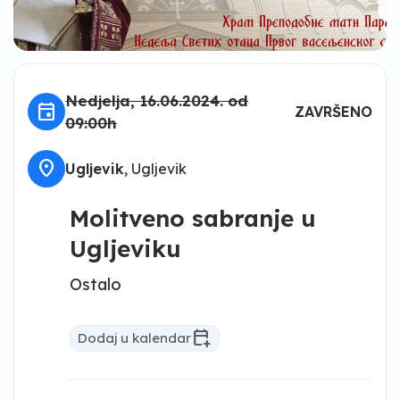
Nedjelja, 16.06.2024. od
event
ZAVRŠENO
09:00h
location_on
Ugljevik
, Ugljevik
Molitveno sabranje u
Ugljeviku
Ostalo
calendar_add_on
Dodaj u kalendar