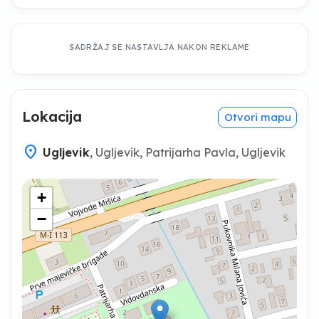
SADRŽAJ SE NASTAVLJA NAKON REKLAME
Lokacija
Otvori mapu
location_on
Ugljevik
, Ugljevik, Patrijarha Pavla, Ugljevik
+
−