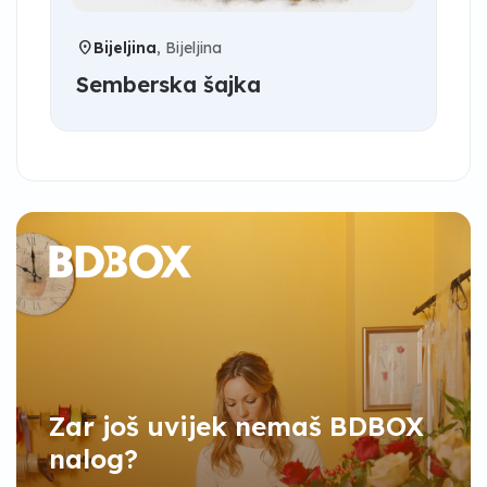
location_on
Bijeljina
, Bijeljina
Semberska šajka
Zar još uvijek nemaš BDBOX
nalog?