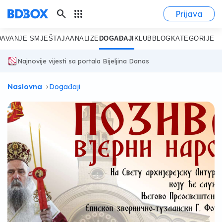
search
apps
Prijava
DAVANJE SMJEŠTAJA
ANALIZE
DOGAĐAJI
KLUB
BLOG
KATEGORIJE
Najnovije vijesti sa portala Bijeljina Danas
Naslovna
Događaji