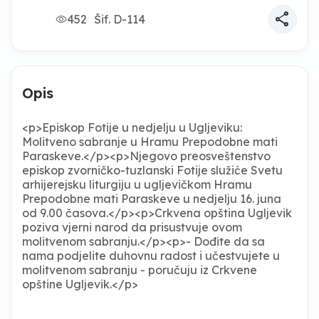
share
452
Šif. D-114
Opis
<p>Episkop Fotije u nedjelju u Ugljeviku:
Molitveno sabranje u Hramu Prepodobne mati
Paraskeve.</p><p>Njegovo preosveštenstvo
episkop zvorničko-tuzlanski Fotije služiće Svetu
arhijerejsku liturgiju u ugljevičkom Hramu
Prepodobne mati Paraskeve u nedjelju 16. juna
od 9.00 časova.</p><p>Crkvena opština Ugljevik
poziva vjerni narod da prisustvuje ovom
molitvenom sabranju.</p><p>- Dođite da sa
nama podjelite duhovnu radost i učestvujete u
molitvenom sabranju - poručuju iz Crkvene
opštine Ugljevik.</p>