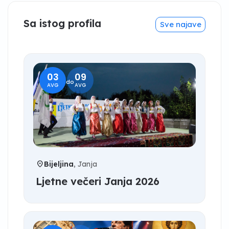
Sa istog profila
Sve najave
03
09
do
AVG
AVG
location_on
Bijeljina
, Janja
Ljetne večeri Janja 2026