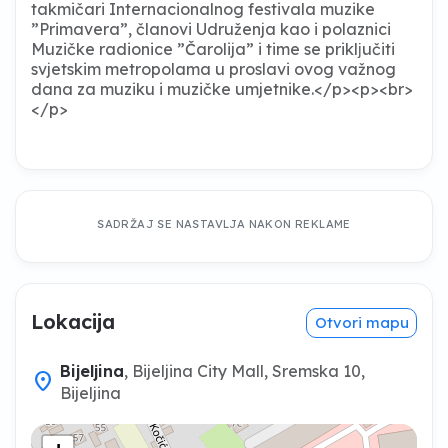
takmičari Internacionalnog festivala muzike
”Primavera”, članovi Udruženja kao i polaznici
Muzičke radionice ”Čarolija” i time se priklјučiti
svjetskim metropolama u proslavi ovog važnog
dana za muziku i muzičke umjetnike.</p><p><br>
</p>
SADRŽAJ SE NASTAVLJA NAKON REKLAME
Lokacija
Otvori mapu
Bijeljina
, Bijeljina City Mall, Sremska 10,
location_on
Bijeljina