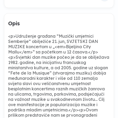
Opis
<p>Udruženje građana ”Muzički umjetnici
Semberije” obilјežiće 21. jun, SVJETSKI DAN
MUZIKE koncertom u „<em>Bijeljina City
Mallu</em>“ sa početkom u 12 časova.</p>
<p>Svjetski dan muzike počeo je da se obilјežava
1982. godine, na inicijativu francuskog
ministarstva kulture, a od 2005. godine uz slogan
”Fete de la Musique“ (stvarajmo muziku) dobija
međunarodni karakter i više od 110 zemalјa
svijeta slavi ovu veličanstvenu umjetnost
besplatnim koncertima raznih muzičkih žanrova
na ulicama, trgovima, parkovima, podsjećajući
na važnost muzike u svakodnevnom životu... Cilј
ove manifestacije je popularizacija muzike i
podrška mladim umjetnicima.</p><p>Ovom
prilikom predstaviće nam se prvonagrađeni