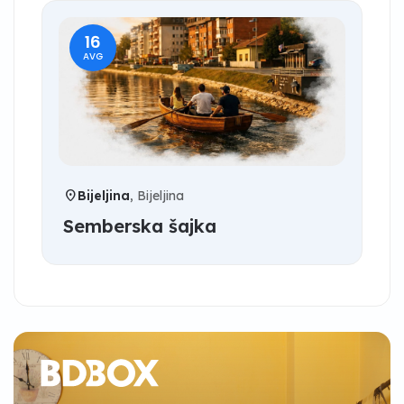
16
AVG
location_on
Bijeljina
, Bijeljina
Semberska šajka