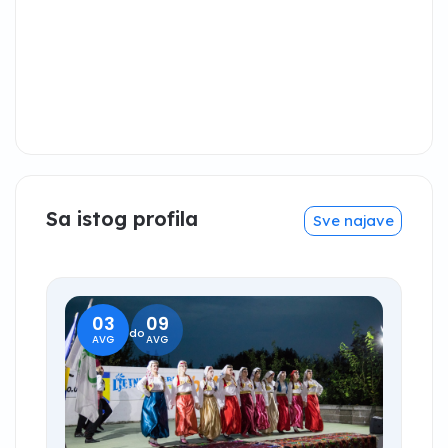
Sa istog profila
Sve najave
03
09
do
AVG
AVG