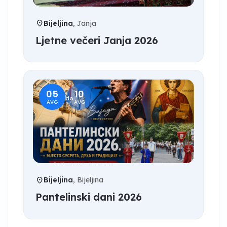
location_on
Bijeljina
, Janja
Ljetne večeri Janja 2026
05
10
do
AVG
AVG
location_on
Bijeljina
, Bijeljina
Pantelinski dani 2026