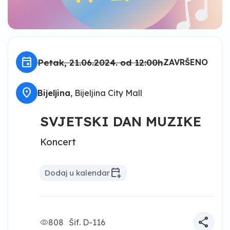
event
Petak, 21.06.2024. od 12:00h
ZAVRŠENO
location_on
Bijeljina
, Bijeljina City Mall
SVJETSKI DAN MUZIKE
Koncert
calendar_add_on
Dodaj u kalendar
share
808
Šif. D-116