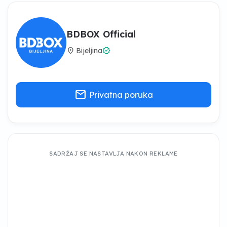
BDBOX Official
location_on
verified
Bijeljina
mail
Privatna poruka
SADRŽAJ SE NASTAVLJA NAKON REKLAME