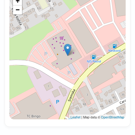
+
−
Leaflet
| Map data ©
OpenStreetMap