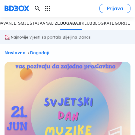
search
apps
Prijava
DAVANJE SMJEŠTAJA
ANALIZE
DOGAĐAJI
KLUB
BLOG
KATEGORIJE
Najnovije vijesti sa portala Bijeljina Danas
Naslovna
Događaji