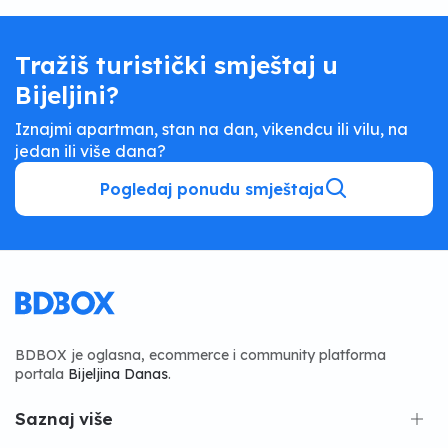
Tražiš turistički smještaj u
Bijeljini?
Iznajmi apartman, stan na dan, vikendcu ili vilu, na
jedan ili više dana?
Pogledaj ponudu smještaja
BDBOX je oglasna, ecommerce i community platforma
portala
Bijeljina Danas
.
Saznaj više