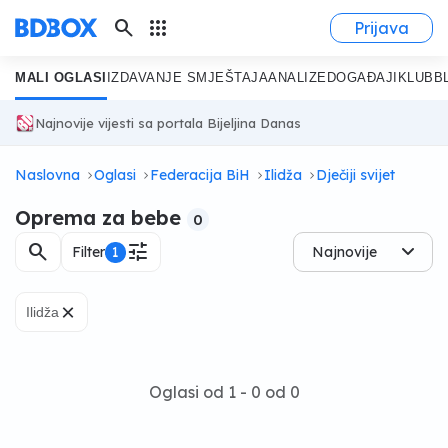
search
apps
Prijava
MALI OGLASI
IZDAVANJE SMJEŠTAJA
ANALIZE
DOGAĐAJI
KLUB
B
Najnovije vijesti sa portala Bijeljina Danas
Naslovna
Oglasi
Federacija BiH
Ilidža
Dječiji svijet
Oprema za bebe
0
search
tune
Filter
1
Najnovije
×
Ilidža
Oglasi od 1 - 0 od 0