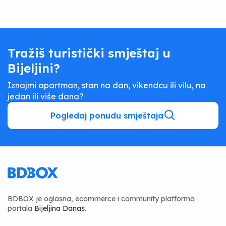
Tražiš turistički smještaj u
Bijeljini?
Iznajmi apartman, stan na dan, vikendcu ili vilu, na
jedan ili više dana?
Pogledaj ponudu smještaja
BDBOX je oglasna, ecommerce i community platforma
portala
Bijeljina Danas
.