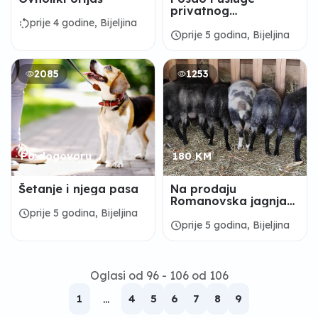
privatnog
obezbedjenja
rotate_left
prije 4 godine, Bijeljina
schedule
prije 5 godina, Bijeljina
2085
1253
Po dogovoru
180 KM
Šetanje i njega pasa
Na prodaju
Romanovska jagnjad,
3mj.065/608-181
schedule
prije 5 godina, Bijeljina
Dvorovi
schedule
prije 5 godina, Bijeljina
Oglasi od 96 - 106 od 106
1
...
4
5
6
7
8
9