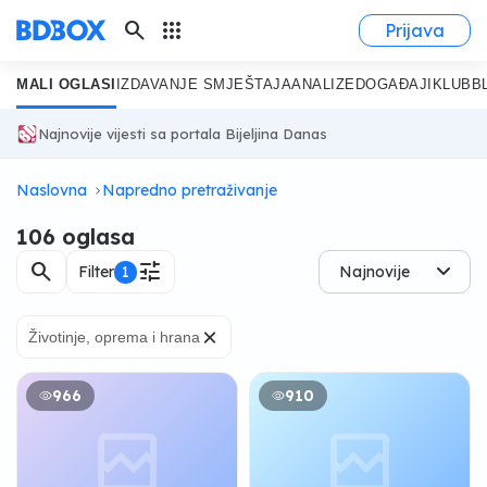
search
apps
Prijava
MALI OGLASI
IZDAVANJE SMJEŠTAJA
ANALIZE
DOGAĐAJI
KLUB
B
Najnovije vijesti sa portala Bijeljina Danas
Naslovna
Napredno pretraživanje
106 oglasa
search
tune
Filter
1
Najnovije
×
Životinje, oprema i hrana
966
910