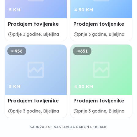
5 KM
4,50 KM
Prodajem tovljenike
Prodajem tovljenike
schedule
schedule
prije 3 godine, Bijeljina
prije 3 godine, Bijeljina
956
651
5 KM
4,50 KM
Prodajem tovljenike
Prodajem tovljenike
schedule
schedule
prije 3 godine, Bijeljina
prije 3 godine, Bijeljina
SADRŽAJ SE NASTAVLJA NAKON REKLAME