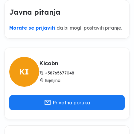
Javna pitanja
Morate se prijaviti
da bi mogli postaviti pitanje.
Kicobn
KI
phone_in_talk
+38765677048
location_on
Bijeljina
mail
Privatna poruka