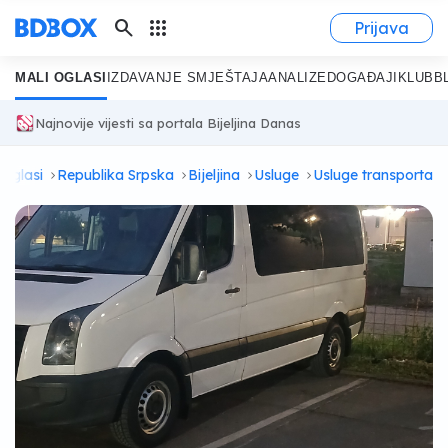
search
apps
Prijava
MALI OGLASI
IZDAVANJE SMJEŠTAJA
ANALIZE
DOGAĐAJI
KLUB
B
Najnovije vijesti sa portala Bijeljina Danas
Oglasi
Republika Srpska
Bijeljina
Usluge
Usluge transporta