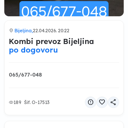
location_on
Bijeljina,
22.04.2026. 20:22
Kombi prevoz Bijeljina
po dogovoru
065/677-048
report
favorite
share
189
Šif. O-17513