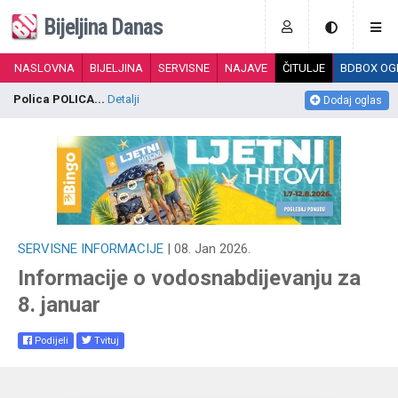
Bijeljina Danas
NASLOVNA
BIJELJINA
SERVISNE
NAJAVE
ČITULJE
BDBOX OG
Polica POLICA...
Detalji
N
Dodaj oglas
SERVISNE INFORMACIJE
| 08. Jan 2026.
Informacije o vodosnabdijevanju za
8. januar
Podijeli
Tvituj