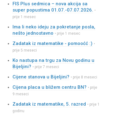
FIS Plus sedmica – nova akcija sa
super popustima 01.07.-07.07.2026.
•
prije 1 mesec
Ima li neko ideju za pokretanje posla,
nešto jednostavno
• prije 1 mesec
Zadatak iz matematike - pomooćć :)
•
prije 5 meseci
Ko nastupa na trgu za Novu godinu u
Bijeljini?
• prije 7 meseci
Cijene stanova u Bijeljini?
• prije 8 meseci
Cijena placa u bližem centru BN?
• prije
9 meseci
Zadatak iz matematike, 5. razred
• prije 1
godinu