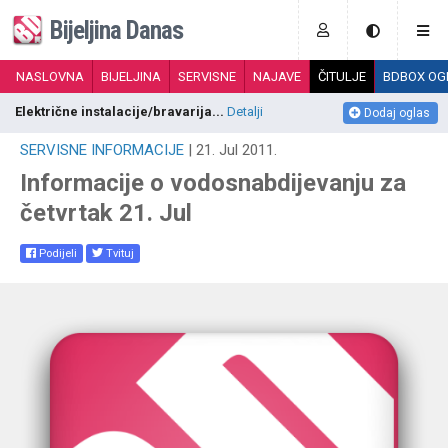
Bijeljina Danas
NASLOVNA
BIJELJINA
SERVISNE
NAJAVE
ČITULJE
BDBOX OG
Električne instalacije/bravarija...
Detalji
S
Dodaj oglas
SERVISNE INFORMACIJE
| 21. Jul 2011.
Informacije o vodosnabdijevanju za
četvrtak 21. Jul
Podijeli
Tvituj