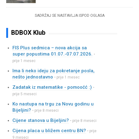
SADRŽAJ SE NASTAVLJA ISPOD OGLASA
BDBOX Klub
FIS Plus sedmica – nova akcija sa
super popustima 01.07.-07.07.2026.
•
prije 1 mesec
Ima li neko ideju za pokretanje posla,
nešto jednostavno
• prije 1 mesec
Zadatak iz matematike - pomooćć :)
•
prije 5 meseci
Ko nastupa na trgu za Novu godinu u
Bijeljini?
• prije 8 meseci
Cijene stanova u Bijeljini?
• prije 8 meseci
Cijena placa u bližem centru BN?
• prije
9 meseci