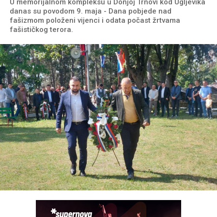
U memorijalnom kompleksu u Donjoj Trnovi kod Ugljevika
danas su povodom 9. maja - Dana pobjede nad
fašizmom položeni vijenci i odata počast žrtvama
fašističkog terora.