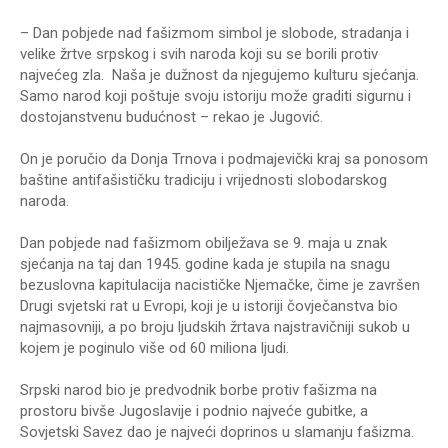
– Dan pobjede nad fašizmom simbol je slobode, stradanja i
velike žrtve srpskog i svih naroda koji su se borili protiv
najvećeg zla. Naša je dužnost da njegujemo kulturu sjećanja.
Samo narod koji poštuje svoju istoriju može graditi sigurnu i
dostojanstvenu budućnost – rekao je Jugović.
On je poručio da Donja Trnova i podmajevički kraj sa ponosom
baštine antifašističku tradiciju i vrijednosti slobodarskog
naroda.
Dan pobjede nad fašizmom obilježava se 9. maja u znak
sjećanja na taj dan 1945. godine kada je stupila na snagu
bezuslovna kapitulacija nacističke Njemačke, čime je završen
Drugi svjetski rat u Evropi, koji je u istoriji čovječanstva bio
najmasovniji, a po broju ljudskih žrtava najstravičniji sukob u
kojem je poginulo više od 60 miliona ljudi.
Srpski narod bio je predvodnik borbe protiv fašizma na
prostoru bivše Jugoslavije i podnio najveće gubitke, a
Sovjetski Savez dao je najveći doprinos u slamanju fašizma.