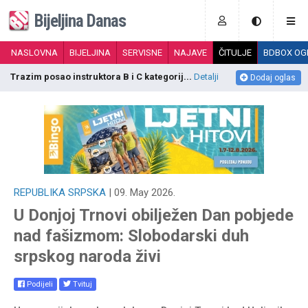
Bijeljina Danas
NASLOVNA
BIJELJINA
SERVISNE
NAJAVE
ČITULJE
BDBOX OG
Trazim posao instruktora B i C kategorij...
Detalji
K
Dodaj oglas
REPUBLIKA SRPSKA
| 09. May 2026.
U Donjoj Trnovi obilježen Dan pobjede
nad fašizmom: Slobodarski duh
srpskog naroda živi
Podijeli
Tvituj