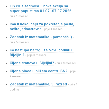
FIS Plus sedmica – nova akcija sa
super popustima 01.07.-07.07.2026.
•
prije 1 mesec
Ima li neko ideju za pokretanje posla,
nešto jednostavno
• prije 1 mesec
Zadatak iz matematike - pomooćć :)
•
prije 5 meseci
Ko nastupa na trgu za Novu godinu u
Bijeljini?
• prije 8 meseci
Cijene stanova u Bijeljini?
• prije 9 meseci
Cijena placa u bližem centru BN?
• prije
9 meseci
Zadatak iz matematike, 5. razred
• prije 1
godinu