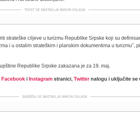
TEKST SE NASTAVLJA NAKON OGLASA
ti strateške ciljeve u turizmu Republike Srpske koji su definisa
rizma i u ostalim strateškim i planskim dokumentima u turizmu", p
upštine Republike Srpske zakazana je za 19. maj.
j
Facebook
i
Instagram
stranici,
Twitter
nalogu i uključite se
SADRŽAJ SE NASTAVLJA NAKON OGLASA