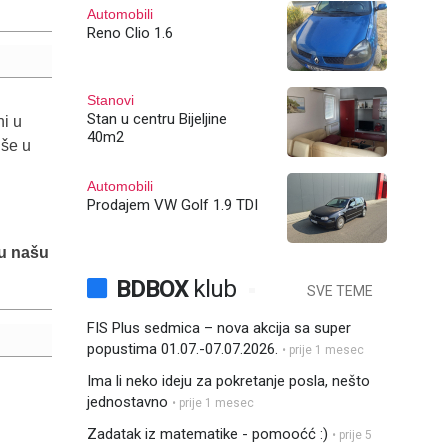
Automobili
Reno Clio 1.6
Stanovi
Stan u centru Bijeljine
ni u
40m2
iše u
Automobili
Prodajem VW Golf 1.9 TDI
 u našu
BDBOX
klub
SVE TEME
FIS Plus sedmica – nova akcija sa super
popustima 01.07.-07.07.2026.
• prije 1 mesec
Ima li neko ideju za pokretanje posla, nešto
jednostavno
• prije 1 mesec
Zadatak iz matematike - pomooćć :)
• prije 5