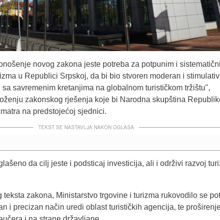
onošenje novog zakona jeste potreba za potpunim i sistematič
izma u Republici Srpskoj, da bi bio stvoren moderan i stimulati
 sa savremenim kretanjima na globalnom turističkom tržištu",
oženju zakonskog rješenja koje bi Narodna skupština Republik
matra na predstojećoj sjednici.
TEKST SE NASTAVLJA NAKON OGLASA
ašeno da cilj jeste i podsticaj investicija, ali i održivi razvoj tu
 teksta zakona, Ministarstvo trgovine i turizma rukovodilo se p
 i precizan način uredi oblast turističkih agencija, te proširenj
vaučera i na strane državljane.