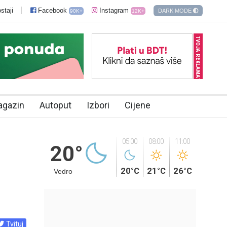
staji
Facebook
Instagram
DARK MODE
90K+
12K+
TVOJA REKLAMA?
agazin
Autoput
Izbori
Cijene
05:00
08:00
11:00
20°
20°C
21°C
26°C
Vedro
Tvituj