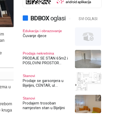
BDBOX
oglasi
SVI OGLASI
Edukacija i obrazovanje
nim
Čuvanje djece
van
e
Prodaja nekretnina
PRODAJE SE STAN 65m2 i
POSLOVNI PROSTOR
140m2 u Bijeljini ul
Račanska 41
Stanovi
Prodaje se garsonjera u
Bijeljini, CENTAR, ul.
rizma u
Vidovdanska
Stanovi
Prodajem trosoban
otrebom
namjesten stan u Bijeljini
e kruga