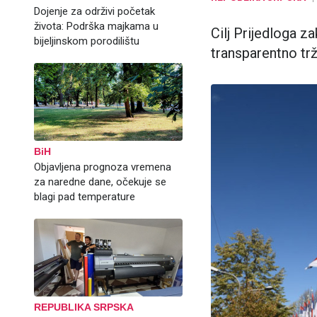
Dojenje za održivi početak
života: Podrška majkama u
Cilj Prijedloga z
bijeljinskom porodilištu
transparentno trž
BiH
Objavljena prognoza vremena
za naredne dane, očekuje se
blagi pad temperature
REPUBLIKA SRPSKA