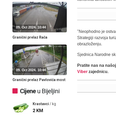
09. Oct 2024. 10:44
"Neophodno je ostvari
Granični prelaz Rača
Strategiji razvoja tu
obrazloženju.
Sjednica Narodne sk
Pratite nas na našo
09. Oct 2024. 10:44
Viber
zajednicu.
Granični prelaz Pavlovića most
Cijene
u Bijeljini
Krastavci
/ kg
2
KM