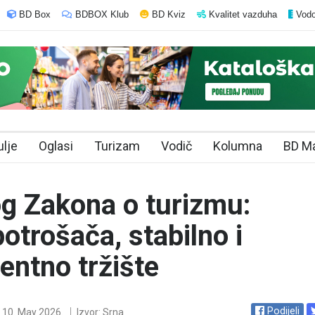
BD Box
BDBOX Klub
BD Kviz
Kvalitet vazduha
Vodo
ulje
Oglasi
Turizam
Vodič
Kolumna
BD M
og Zakona o turizmu:
potrošača, stabilno i
entno tržište
Podijeli
10. May 2026.
Izvor: Srna