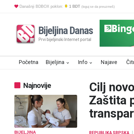
Današnji BDBOX poklon:
1 BDT
(loguj se da preuzmeš)
Bijeljina Danas
Prvi bijeljinski Internet portal
Početna
Bijeljina
Info
Najave
Čit
Cilj nov
Najnovije
Zaštita 
transpar
BIJELJINA
REPUBLIKA SRPSKA