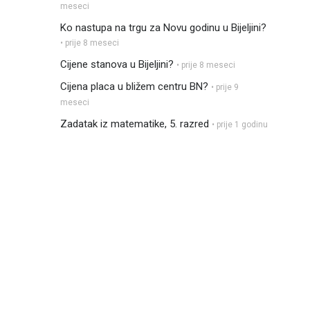
meseci
Ko nastupa na trgu za Novu godinu u Bijeljini?
• prije 8 meseci
Cijene stanova u Bijeljini?
• prije 8 meseci
Cijena placa u bližem centru BN?
• prije 9
meseci
Zadatak iz matematike, 5. razred
• prije 1 godinu