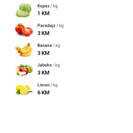
Kupus
/ kg
1
KM
Paradajz
/ kg
3
KM
Banane
/ kg
3
KM
Jabuke
/ kg
3
KM
Limun
/ kg
6
KM