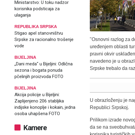
Ministarstvo: U toku nadzor
korisnika podsticaja za
ulaganja
REPUBLIKA SRPSKA
Stigao apel stanovništvu
"Osnovni razlog za d
Srpske za racionalno trošenje
vode
uređenjem oblasti tur
pravni okvir usklađen
BIJELJINA
navedeno je u obrazl
„Dani meda“ u Bijeljini: Odlična
Srpske trebalo da raz
sezona i bogata ponuda
pčelinjih proizvoda FOTO
BIJELJINA
Akcija policije u Bijeljini:
U obrazloženju je nagl
Zaplijenjeno 206 stabljika
indijske konoplje i kokain, jedna
Republici Srpskoj.
osoba uhapšena FOTO
Prilikom izrade novog
Kamere
da se na sveobuhvatan
korisnika turističkih 