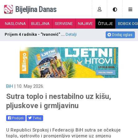
Bijeljina Danas
NASLOVNA
BIJELJINA
SERVISNE
NAJAVE
ČITULJE
BDBOX OG
Prijem 4 radnika - "Ivanović" ...
Detalji
P
Dodaj oglas
BiH
| 10. May 2026.
Sutra toplo i nestabilno uz kišu,
pljuskove i grmljavinu
Podijeli
Tvituj
U Republici Srpskoj i Federaciji BiH sutra se očekuje
toplo, vjetrovito i promjenljivo vrijeme uz smjenu