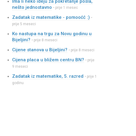
Ima li neko ideju za pokretanje posla,
nešto jednostavno
• prije 1 mesec
Zadatak iz matematike - pomooćć :)
•
prije 5 meseci
Ko nastupa na trgu za Novu godinu u
Bijeljini?
• prije 8 meseci
Cijene stanova u Bijeljini?
• prije 8 meseci
Cijena placa u bližem centru BN?
• prije
9 meseci
Zadatak iz matematike, 5. razred
• prije 1
godinu