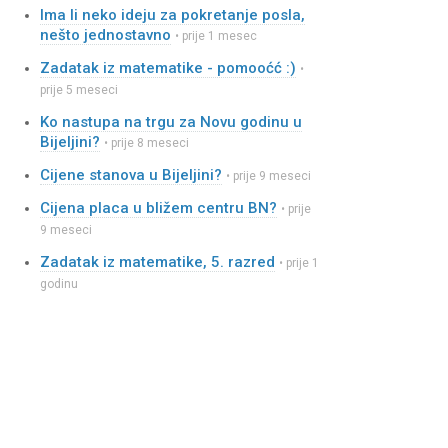
Ima li neko ideju za pokretanje posla,
nešto jednostavno
• prije 1 mesec
Zadatak iz matematike - pomooćć :)
•
prije 5 meseci
Ko nastupa na trgu za Novu godinu u
Bijeljini?
• prije 8 meseci
Cijene stanova u Bijeljini?
• prije 9 meseci
Cijena placa u bližem centru BN?
• prije
9 meseci
Zadatak iz matematike, 5. razred
• prije 1
godinu