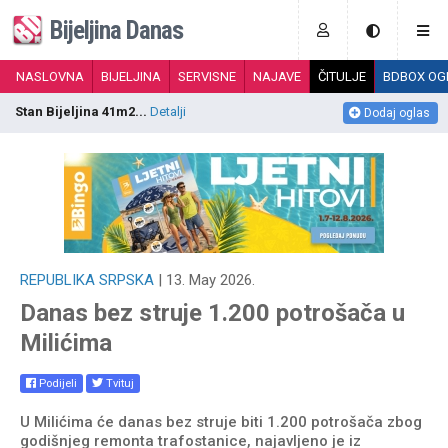
Bijeljina Danas
NASLOVNA
BIJELJINA
SERVISNE
NAJAVE
ČITULJE
BDBOX OG
Stan Bijeljina 41m2...
Detalji
S
Dodaj oglas
REPUBLIKA SRPSKA
| 13. May 2026.
Danas bez struje 1.200 potrošača u
Milićima
Podijeli
Tvituj
U Milićima će danas bez struje biti 1.200 potrošača zbog
godišnjeg remonta trafostanice, najavljeno je iz