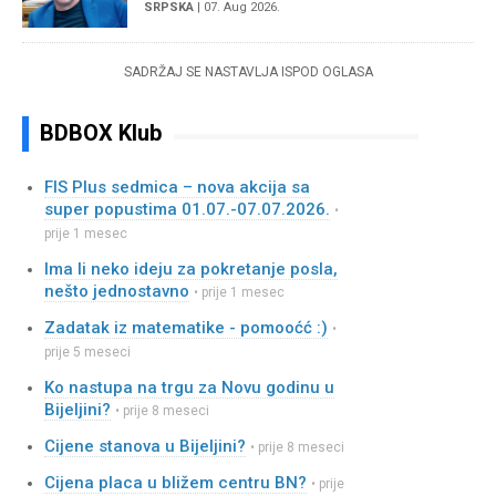
SRPSKA
| 07. Aug 2026.
SADRŽAJ SE NASTAVLJA ISPOD OGLASA
BDBOX Klub
FIS Plus sedmica – nova akcija sa
super popustima 01.07.-07.07.2026.
•
prije 1 mesec
Ima li neko ideju za pokretanje posla,
nešto jednostavno
• prije 1 mesec
Zadatak iz matematike - pomooćć :)
•
prije 5 meseci
Ko nastupa na trgu za Novu godinu u
Bijeljini?
• prije 8 meseci
Cijene stanova u Bijeljini?
• prije 8 meseci
Cijena placa u bližem centru BN?
• prije