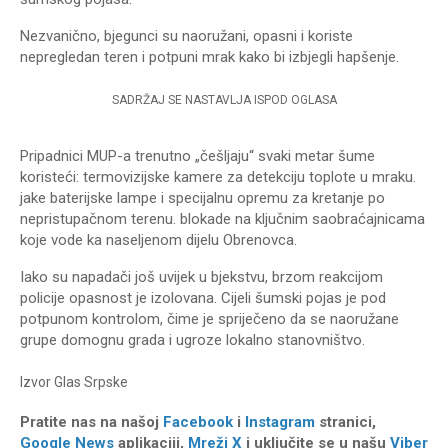
Nezvanično, bjegunci su naoružani, opasni i koriste
nepregledan teren i potpuni mrak kako bi izbjegli hapšenje.
SADRŽAJ SE NASTAVLJA ISPOD OGLASA
Pripadnici MUP-a trenutno „češljaju“ svaki metar šume
koristeći: termovizijske kamere za detekciju toplote u mraku.
jake baterijske lampe i specijalnu opremu za kretanje po
nepristupačnom terenu. blokade na ključnim saobraćajnicama
koje vode ka naseljenom dijelu Obrenovca.
Iako su napadači još uvijek u bjekstvu, brzom reakcijom
policije opasnost je izolovana. Cijeli šumski pojas je pod
potpunom kontrolom, čime je spriječeno da se naoružane
grupe domognu grada i ugroze lokalno stanovništvo.
Izvor
Glas Srpske
Pratite nas na našoj
Facebook
i
Instagram
stranici,
Google News
aplikaciji,
Mreži X
i uključite se u našu
Viber