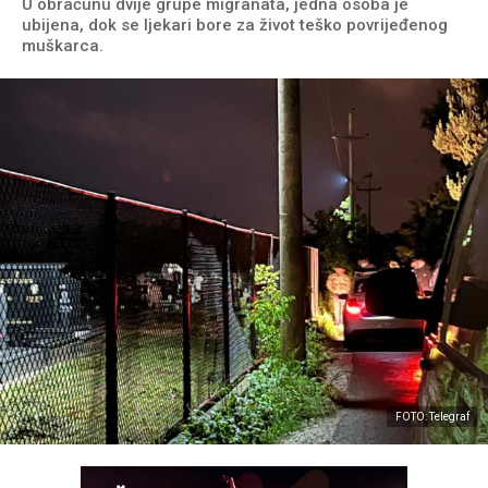
U obračunu dvije grupe migranata, jedna osoba je
ubijena, dok se ljekari bore za život teško povrijeđenog
muškarca.
FOTO: Telegraf