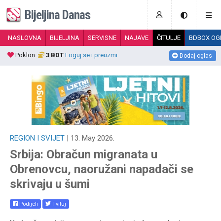
Bijeljina Danas
NASLOVNA
BIJELJINA
SERVISNE
NAJAVE
ČITULJE
BDBOX OG
Poklon:
3 BDT
Loguj se i preuzmi
P
Dodaj oglas
REGION I SVIJET
| 13. May 2026.
Srbija: Obračun migranata u
Obrenovcu, naoružani napadači se
skrivaju u šumi
Podijeli
Tvituj