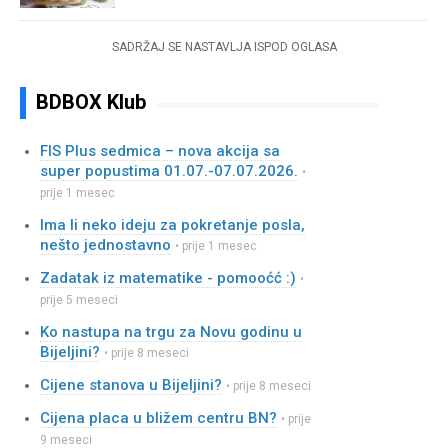
SADRŽAJ SE NASTAVLJA ISPOD OGLASA
BDBOX Klub
FIS Plus sedmica – nova akcija sa
super popustima 01.07.-07.07.2026.
•
prije 1 mesec
Ima li neko ideju za pokretanje posla,
nešto jednostavno
• prije 1 mesec
Zadatak iz matematike - pomooćć :)
•
prije 5 meseci
Ko nastupa na trgu za Novu godinu u
Bijeljini?
• prije 8 meseci
Cijene stanova u Bijeljini?
• prije 8 meseci
Cijena placa u bližem centru BN?
• prije
9 meseci