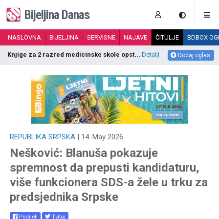
Bijeljina Danas
NASLOVNA
BIJELJINA
SERVISNE
NAJAVE
ČITULJE
BDBOX OG
Stan na extra lokaciji/centar+ parking m...
Detalji
P
Dodaj oglas
REPUBLIKA SRPSKA
| 14. May 2026.
Nešković: Blanuša pokazuje
spremnost da prepusti kandidaturu,
više funkcionera SDS-a žele u trku za
predsjednika Srpske
Podijeli
Tvituj