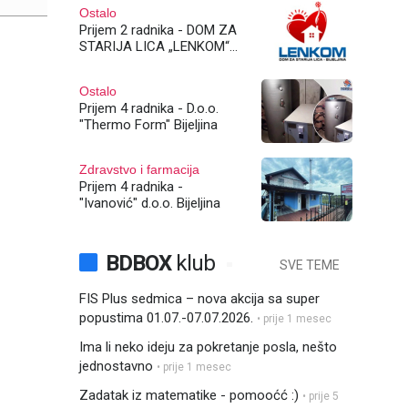
Ostalo
Prijem 2 radnika - DOM ZA
STARIJA LICA „LENKOM“
Bijeljina
Ostalo
Prijem 4 radnika - D.o.o.
"Thermo Form" Bijeljina
Zdravstvo i farmacija
Prijem 4 radnika -
"Ivanović" d.o.o. Bijeljina
BDBOX
klub
SVE TEME
FIS Plus sedmica – nova akcija sa super
popustima 01.07.-07.07.2026.
• prije 1 mesec
Ima li neko ideju za pokretanje posla, nešto
jednostavno
• prije 1 mesec
Zadatak iz matematike - pomooćć :)
• prije 5