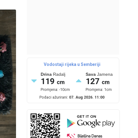
Vodostaji rijeka u Semberiji
Drina
Radalj
Sava
Jamena
119
127
cm
cm
Promjena: -10cm
Promjena: 1cm
Podaci ažurirani:
07. Aug 2026. 11:00