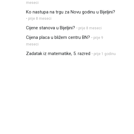
meseci
Ko nastupa na trgu za Novu godinu u Bijeljini?
• prije 8 meseci
Cijene stanova u Bijeljini?
• prije 8 meseci
Cijena placa u bližem centru BN?
• prije 9
meseci
Zadatak iz matematike, 5. razred
• prije 1 godinu