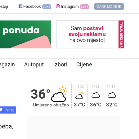
staji
Facebook
Instagram
DARK MODE
90K+
12K+
TVOJA REKLAMA?
agazin
Autoput
Izbori
Cijene
14:00
17:00
20:00
36°
37°C
36°C
32°C
Umjereno oblačno
Tvituj
beba,