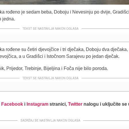
uka rođeno je sedam beba, Doboju i Nevesinju po dvije, Gradišci
 jedna.
TEKST SE NASTAVLJA NAKON OGLASA
ka rođene su četiri djevojčice i tri dječaka, Doboju dva dječaka,
evojčica, a u Gradišci i Istočnom Sarajevu po jedan dječak.
k, Prijedor, Trebinje, Bijeljina i Foča nije bilo poroda.
TEKST SE NASTAVLJA NAKON OGLASA
j
Facebook
i
Instagram
stranici,
Twitter
nalogu i uključite se
SADRŽAJ SE NASTAVLJA NAKON OGLASA