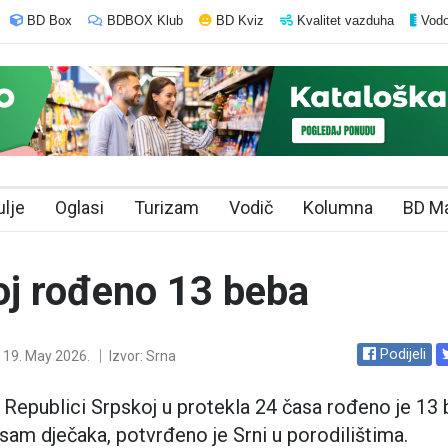
BD Box
BDBOX Klub
BD Kviz
Kvalitet vazduha
Vodo
ulje
Oglasi
Turizam
Vodič
Kolumna
BD M
oj rođeno 13 beba
Podijeli
19. May 2026.
Izvor: Srna
 Republici Srpskoj u protekla 24 časa rođeno je 13 
osam dječaka, potvrđeno je Srni u porodilištima.