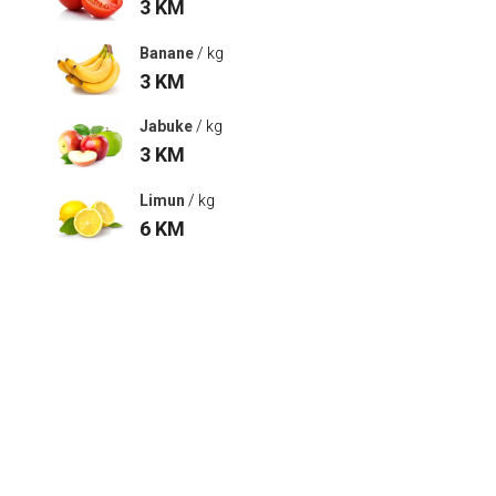
3
KM
Banane
/ kg
3
KM
Jabuke
/ kg
3
KM
Limun
/ kg
6
KM