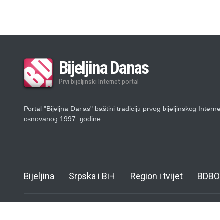
Bijeljina Danas
Prvi bijeljinski Internet portal
Portal "Bijeljna Danas" baštini tradiciju prvog bijeljinskog Intern
osnovanog 1997. godine.
Bijeljina
Srpska i BiH
Region i tvijet
BDBO
© Copyright 1997. - 2011. - 2024.
Bijeljina Danas
- Impact Centar - Deve