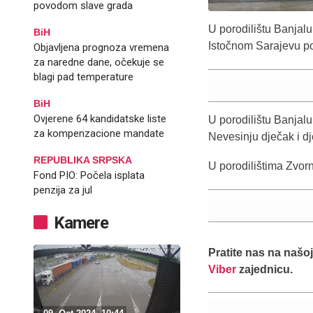
povodom slave grada
U porodilištu Banjal
BiH
Istočnom Sarajevu po
Objavljena prognoza vremena
za naredne dane, očekuje se
blagi pad temperature
BiH
Ovjerene 64 kandidatske liste
U porodilištu Banjalu
za kompenzacione mandate
Nevesinju dječak i dj
REPUBLIKA SRPSKA
U porodilištima Zvorni
Fond PIO: Počela isplata
penzija za jul
Kamere
Pratite nas na našo
Viber
zajednicu.