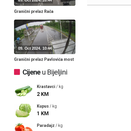
09. Oct 2024. 10:44
Granični prelaz Rača
09. Oct 2024. 10:44
Granični prelaz Pavlovića most
Cijene
u Bijeljini
Krastavci
/ kg
2
KM
Kupus
/ kg
1
KM
Paradajz
/ kg