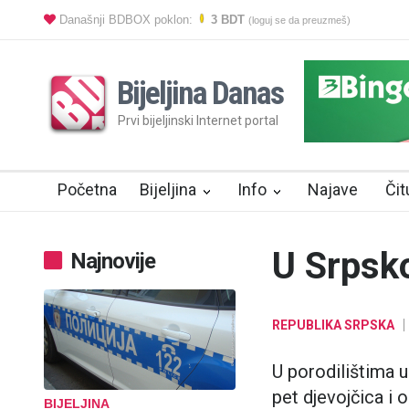
Današnji BDBOX poklon:
3 BDT
(loguj se da preuzmeš)
Bijeljina Danas
Prvi bijeljinski Internet portal
Početna
Bijeljina
Info
Najave
Čit
U Srpsk
Najnovije
REPUBLIKA SRPSKA
U porodilištima u
pet djevojčica i 
BIJELJINA