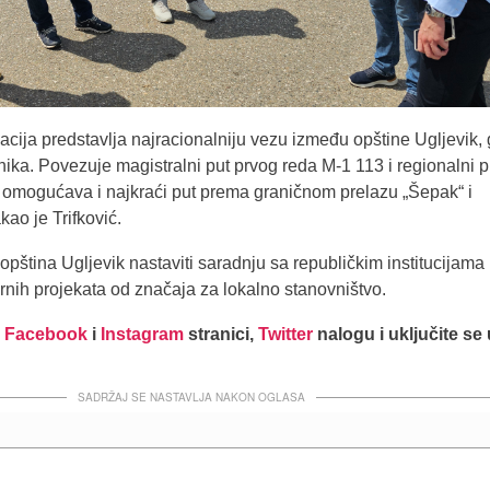
cija predstavlja najracionalniju vezu između opštine Ugljevik,
rnika. Povezuje magistralni put prvog reda M-1 113 i regionalni 
 omogućava i najkraći put prema graničnom prelazu „Šepak“ i
akao je Trifković.
opština Ugljevik nastaviti saradnju sa republičkim institucijama
turnih projekata od značaja za lokalno stanovništvo.
j
Facebook
i
Instagram
stranici,
Twitter
nalogu i uključite se
SADRŽAJ SE NASTAVLJA NAKON OGLASA