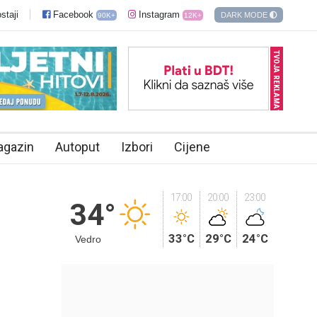
staji
Facebook
Instagram
DARK MODE
90K+
12K+
TVOJA REKLAMA?
agazin
Autoput
Izbori
Cijene
17:00
20:00
23:00
34°
33°C
29°C
24°C
Vedro