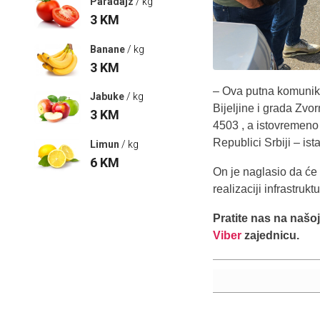
Paradajz
/ kg
3
KM
Banane
/ kg
3
KM
– Ova putna komunika
Jabuke
/ kg
Bijeljine i grada Zvo
3
KM
4503 , a istovremeno
Republici Srbiji – ist
Limun
/ kg
6
KM
On je naglasio da će 
realizaciji infrastruk
Pratite nas na našo
Viber
zajednicu.