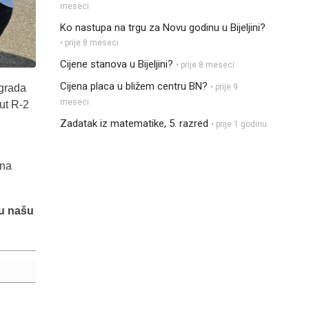
meseci
Ko nastupa na trgu za Novu godinu u Bijeljini?
• prije 8 meseci
Cijene stanova u Bijeljini?
• prije 8 meseci
Cijena placa u bližem centru BN?
 grada
• prije 9
meseci
put R-2
Zadatak iz matematike, 5. razred
• prije 1 godinu
 na
 u našu