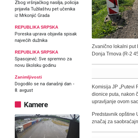
Zbog vršnjačkog nasilja, policija
prijavila Tužilaštvu pet učenika
iz Mrkonjić Grada
REPUBLIKA SRPSKA
Poreska uprava objavila spisak
najvećih dužnika
Zvanično lokalni put
REPUBLIKA SRPSKA
Donja Trnova (R-2 45
Spasojević: Sve spremno za
novu školsku godinu
Zanimljivosti
Dogodilo se na današnji dan -
Komisija JP „Putevi 
8. avgust
dionice puta, nakon č
upravljanje ovom sa
Kamere
Predstavnik opštine U
značaj za saobraćajn