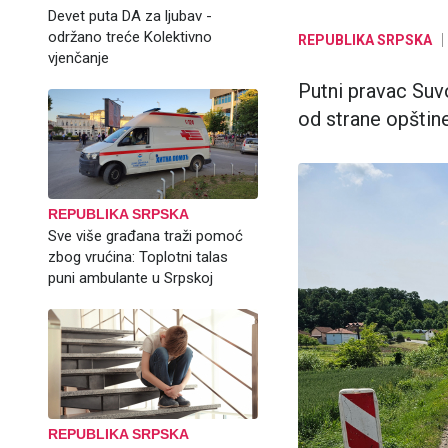
Devet puta DA za ljubav -
održano treće Kolektivno
REPUBLIKA SRPSKA
vjenčanje
Putni pravac Suv
od strane opštin
REPUBLIKA SRPSKA
Sve više građana traži pomoć
zbog vrućina: Toplotni talas
puni ambulante u Srpskoj
REPUBLIKA SRPSKA