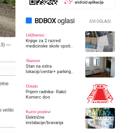
BDBOX
oglasi
SVI OGLASI
Udžbenici
Knjige za 2 razred
13) —
medicinske skole opsti
smjer
Stanovi
Stan na extra
lokaciji/centar+ parking
mjesto
etne
Ostalo
Prijem radnika- Rakić
Komerc doo
 veliki
Kućni poslovi
Električne
instalacije/bravarija