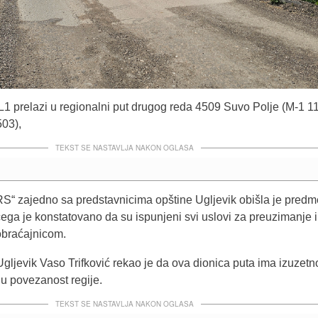
 L1 prelazi u regionalni put drugog reda 4509 Suvo Polje (M-1 1
03),
TEKST SE NASTAVLJA NAKON OGLASA
RS“ zajedno sa predstavnicima opštine Ugljevik obišla je predm
ega je konstatovano da su ispunjeni svi uslovi za preuzimanje i
obraćajnicom.
gljevik Vaso Trifković rekao je da ova dionica puta ima izuzetno
u povezanost regije.
TEKST SE NASTAVLJA NAKON OGLASA