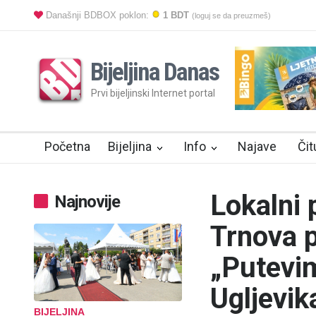
Današnji BDBOX poklon:
1 BDT
(loguj se da preuzmeš)
Bijeljina Danas
Prvi bijeljinski Internet portal
Početna
Bijeljina
Info
Najave
Čit
Lokalni 
Najnovije
Trnova p
„Putevi
Ugljevika
BIJELJINA