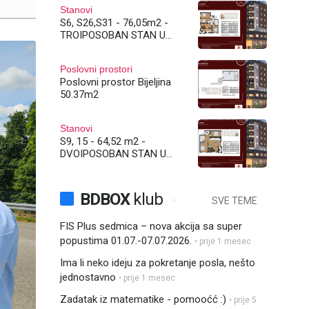
Stanovi
S6, S26,S31 - 76,05m2 -
TROIPOSOBAN STAN U
IZGRADNJI! BIJELJINA
Poslovni prostori
Poslovni prostor Bijeljina
50.37m2
Stanovi
S9, 15 - 64,52 m2 -
DVOIPOSOBAN STAN U
IZGRADNJI! BIJELJINA
BDBOX
klub
SVE TEME
FIS Plus sedmica – nova akcija sa super
popustima 01.07.-07.07.2026.
• prije 1 mesec
Ima li neko ideju za pokretanje posla, nešto
jednostavno
• prije 1 mesec
Zadatak iz matematike - pomooćć :)
• prije 5