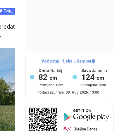
Tvituj
predat
.
Vodostaji rijeka u Semberiji
Drina
Radalj
Sava
Jamena
82
124
cm
cm
Promjena: 0cm
Promjena: 0cm
Podaci ažurirani:
08. Aug 2026. 13:00