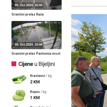
09. Oct 2024. 10:44
Granični prelaz Rača
09. Oct 2024. 10:44
Granični prelaz Pavlovića most
Cijene
u Bijeljini
Krastavci
/ kg
2
KM
Kupus
/ kg
1
KM