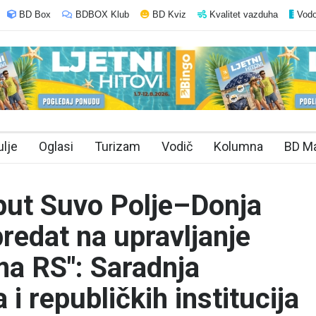
BD Box
BDBOX Klub
BD Kviz
Kvalitet vazduha
Vodo
ulje
Oglasi
Turizam
Vodič
Kolumna
BD M
put Suvo Polje–Donja
redat na upravljanje
ma RS": Saradnja
 i republičkih institucija