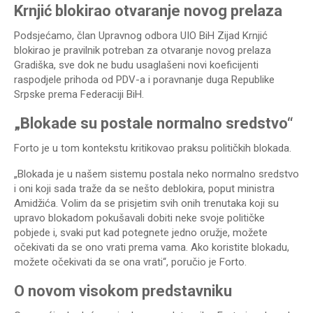
Krnjić blokirao otvaranje novog prelaza
Podsjećamo, član Upravnog odbora UIO BiH Zijad Krnjić
blokirao je pravilnik potreban za otvaranje novog prelaza
Gradiška, sve dok ne budu usaglašeni novi koeficijenti
raspodjele prihoda od PDV-a i poravnanje duga Republike
Srpske prema Federaciji BiH.
„Blokade su postale normalno sredstvo“
Forto je u tom kontekstu kritikovao praksu političkih blokada.
„Blokada je u našem sistemu postala neko normalno sredstvo
i oni koji sada traže da se nešto deblokira, poput ministra
Amidžića. Volim da se prisjetim svih onih trenutaka koji su
upravo blokadom pokušavali dobiti neke svoje političke
pobjede i, svaki put kad potegnete jedno oružje, možete
očekivati da se ono vrati prema vama. Ako koristite blokadu,
možete očekivati da se ona vrati“, poručio je Forto.
O novom visokom predstavniku