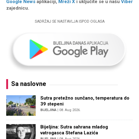
Google News
aplikaciji,
Mreži X
i uključite se u našu
Viber
zajednicu.
SADRŽAJ SE NASTAVLJA ISPOD OGLASA
Sa naslovne
Sutra pretežno sunčano, temperatura do
39 stepeni
BIJELJINA
| 08. Aug 2026.
Bijeljina: Sutra sahrana mladog
vatrogasca Stefana Lazića
BIJELJINA
| 08. Aug 2026.