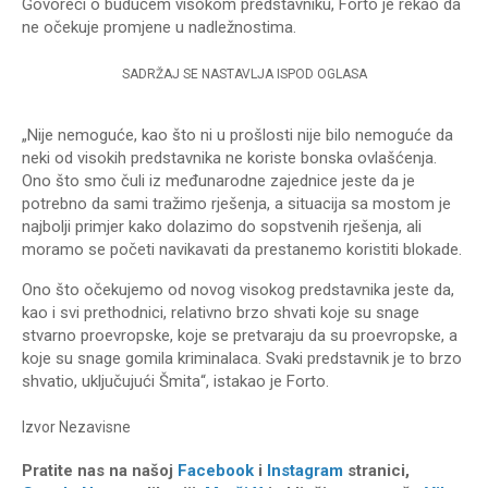
Govoreći o budućem visokom predstavniku, Forto je rekao da
ne očekuje promjene u nadležnostima.
SADRŽAJ SE NASTAVLJA ISPOD OGLASA
„Nije nemoguće, kao što ni u prošlosti nije bilo nemoguće da
neki od visokih predstavnika ne koriste bonska ovlašćenja.
Ono što smo čuli iz međunarodne zajednice jeste da je
potrebno da sami tražimo rješenja, a situacija sa mostom je
najbolji primjer kako dolazimo do sopstvenih rješenja, ali
moramo se početi navikavati da prestanemo koristiti blokade.
Ono što očekujemo od novog visokog predstavnika jeste da,
kao i svi prethodnici, relativno brzo shvati koje su snage
stvarno proevropske, koje se pretvaraju da su proevropske, a
koje su snage gomila kriminalaca. Svaki predstavnik je to brzo
shvatio, uključujući Šmita“, istakao je Forto.
Izvor
Nezavisne
Pratite nas na našoj
Facebook
i
Instagram
stranici,