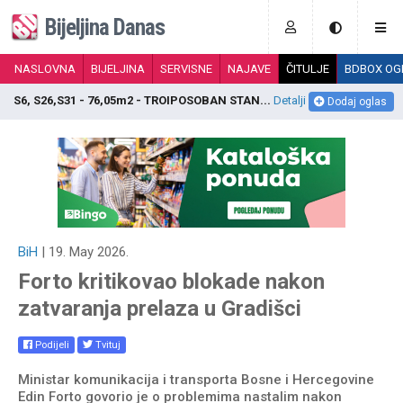
Bijeljina Danas
NASLOVNA
BIJELJINA
SERVISNE
NAJAVE
ČITULJE
BDBOX OG
S6, S26,S31 - 76,05m2 - TROIPOSOBAN STAN...
Detalji
P
Dodaj oglas
BiH
| 19. May 2026.
Forto kritikovao blokade nakon
zatvaranja prelaza u Gradišci
Podijeli
Tvituj
Ministar komunikacija i transporta Bosne i Hercegovine
Edin Forto govorio je o problemima nastalim nakon