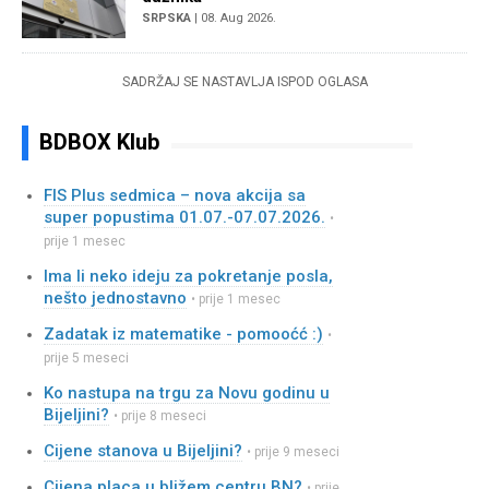
SRPSKA
| 08. Aug 2026.
SADRŽAJ SE NASTAVLJA ISPOD OGLASA
BDBOX Klub
FIS Plus sedmica – nova akcija sa
super popustima 01.07.-07.07.2026.
•
prije 1 mesec
Ima li neko ideju za pokretanje posla,
nešto jednostavno
• prije 1 mesec
Zadatak iz matematike - pomooćć :)
•
prije 5 meseci
Ko nastupa na trgu za Novu godinu u
Bijeljini?
• prije 8 meseci
Cijene stanova u Bijeljini?
• prije 9 meseci
Cijena placa u bližem centru BN?
• prije