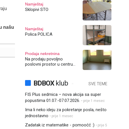
Namještaj
vaju
Sklopivi STO
 u našu
Namještaj
Polica POLICA
Prodaja nekretnina
Na prodaju povoljno
poslovni prostor u centru
30m2 u BN
BDBOX
klub
SVE TEME
FIS Plus sedmica – nova akcija sa super
popustima 01.07.-07.07.2026.
• prije 1 mesec
Ima li neko ideju za pokretanje posla, nešto
jednostavno
• prije 1 mesec
Zadatak iz matematike - pomooćć :)
• prije 5