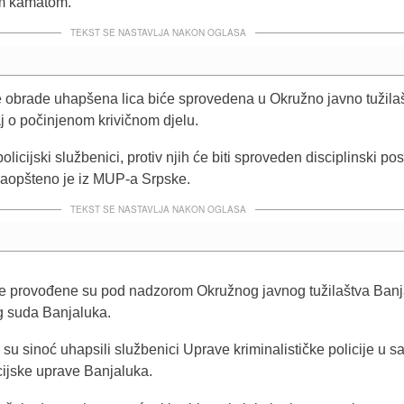
om kamatom.
TEKST SE NASTAVLJA NAKON OGLASA
e obrade uhapšena lica biće sprovedena u Okružno javno tužila
j o počinjenom krivičnom djelu.
olicijski službenici, protiv njih će biti sproveden disciplinski po
saopšteno je iz MUP-a Srpske.
TEKST SE NASTAVLJA NAKON OGLASA
nje provođene su pod nadzorom Okružnog javnog tužilaštva Banj
 suda Banjaluka.
 su sinoć uhapsili službenici Uprave kriminalističke policije u sa
cijske uprave Banjaluka.