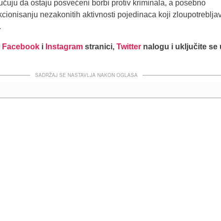
čuju da ostaju posvećeni borbi protiv kriminala, a posebno
kcionisanju nezakonitih aktivnosti pojedinaca koji zloupotreblja
.
j
Facebook
i
Instagram
stranici,
Twitter
nalogu i uključite se
SADRŽAJ SE NASTAVLJA NAKON OGLASA