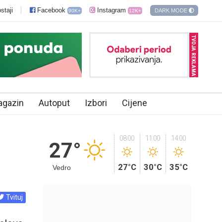
staji
Facebook
Instagram
DARK MODE
90K+
12K+
TVOJA REKLAMA?
agazin
Autoput
Izbori
Cijene
08:00
11:00
14:00
27°
27°C
30°C
35°C
Vedro
Tvituj