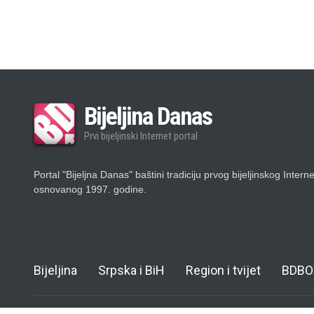
Bijeljina Danas
Prvi bijeljinski Internet portal
Portal "Bijeljna Danas" baštini tradiciju prvog bijeljinskog Intern
osnovanog 1997. godine.
Bijeljina
Srpska i BiH
Region i tvijet
BDBO
© Copyright 1997. - 2011. - 2024.
Bijeljina Danas
- Impact Centar - Deve