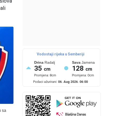
oslova
ali
Vodostaji rijeka u Semberiji
Drina
Radalj
Sava
Jamena
35
128
cm
cm
Promjena: 8cm
Promjena: 0cm
Podaci ažurirani:
06. Aug 2026. 06:00
u sa