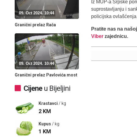
Iz MUP-a Srpske poru
suprostavljanju i san
09. Oct 2024. 10:44
policijska ovlašćenja
Granični prelaz Rača
Pratite nas na našo
Viber
zajednicu.
09. Oct 2024. 10:44
Granični prelaz Pavlovića most
Cijene
u Bijeljini
Krastavci
/ kg
2
KM
Kupus
/ kg
1
KM