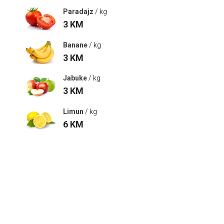
Paradajz
/ kg
3
KM
Banane
/ kg
3
KM
Jabuke
/ kg
3
KM
Limun
/ kg
6
KM