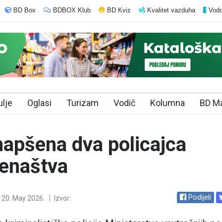
BD Box
BDBOX Klub
BD Kviz
Kvalitet vazduha
Vodo
ulje
Oglasi
Turizam
Vodič
Kolumna
BD M
apšena dva policajca
lenaštva
Podijeli
20. May 2026.
Izvor: