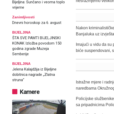
nesrazmjerno velik
Bijeljina: Sunčano i veoma toplo
vrijeme
Zanimljivosti
Dnevni horoskop za 6. avgust
Nakon kriminalističk
BIJELJINA
Banjaluka uz izvješta
ŠTA SVE PAMTI BIJELJINSKI
KONAK Izložba povodom 150
Imajući u vidu da su p
godina zgrade Muzeja
biće suspendovani, 
Semberije
BIJELJINA
Jelena Kalajdžija iz Bijeljine
dobitnica nagrade „Zlatna
struna“
Istražne mjere i rad
naredbama Okružnog
Kamere
Policijske službenike
sa pripadnicima Poli