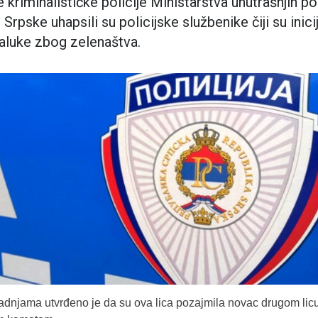
 kriminalističke policije Ministarstva unutrašnjih p
rpske uhapsili su policijske službenike čiji su inicij
njaluke zbog zelenaštva.
radnjama utvrđeno je da su ova lica pozajmila novac drugom lic