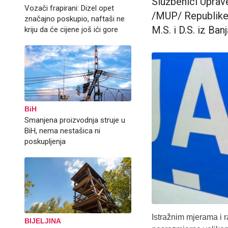
Službenici Uprave
Vozači frapirani: Dizel opet
/MUP/ Republike S
značajno poskupio, naftaši ne
M.S. i D.S. iz Ba
kriju da će cijene još ići gore
BiH
Smanjena proizvodnja struje u
BiH, nema nestašica ni
poskupljenja
Istražnim mjerama i 
BIJELJINA