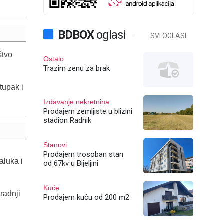
BDBOX
oglasi
SVI OGLASI
štvo
Ostalo
Trazim zenu za brak
stupak i
Izdavanje nekretnina
Prodajem zemljiste u blizini
stadion Radnik
Stanovi
Prodajem trosoban stan
aluka i
od 67kv u Bijeljini
Kuće
radnji
Prodajem kuću od 200 m2