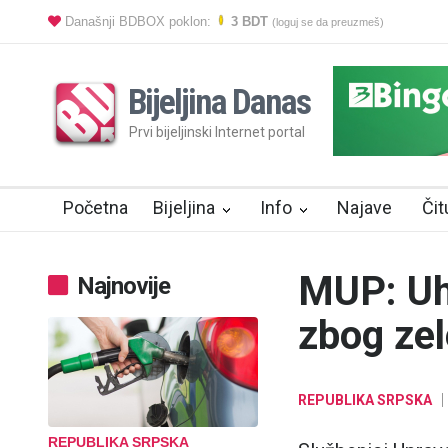
Današnji BDBOX poklon:
3 BDT
(loguj se da preuzmeš)
Bijeljina Danas
Prvi bijeljinski Internet portal
Početna
Bijeljina
Info
Najave
Čit
MUP: Uh
Najnovije
zbog ze
REPUBLIKA SRPSKA
REPUBLIKA SRPSKA