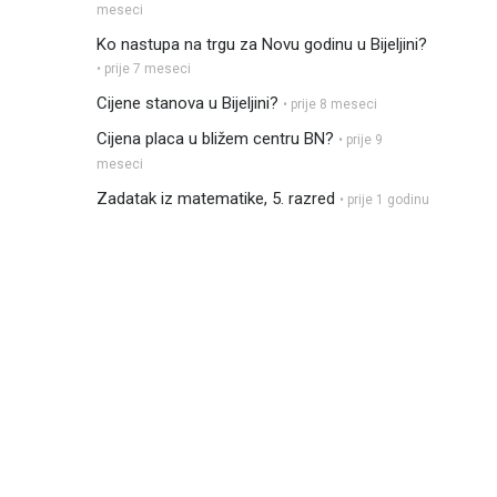
meseci
Ko nastupa na trgu za Novu godinu u Bijeljini?
• prije 7 meseci
Cijene stanova u Bijeljini?
• prije 8 meseci
Cijena placa u bližem centru BN?
• prije 9
meseci
Zadatak iz matematike, 5. razred
• prije 1 godinu