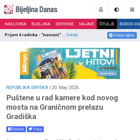
Bijeljina Danas
NASLOVNA
BIJELJINA
SERVISNE
NAJAVE
ČITULJE
BDBOX OG
Prijem 4 radnika - "Ivanović" ...
Detalji
P
Dodaj oglas
REPUBLIKA SRPSKA
| 20. May 2026.
Puštene u rad kamere kod novog
mosta na Graničnom prelazu
Gradiška
Podijeli
Tvituj