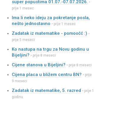
super popustima 01.07.-07.07.2026.
•
prije 1 mesec
Ima li neko ideju za pokretanje posla,
nešto jednostavno
• prije 1 mesec
Zadatak iz matematike - pomooćć :)
•
prije 5 meseci
Ko nastupa na trgu za Novu godinu u
Bijeljini?
• prije 8 meseci
Cijene stanova u Bijeljini?
• prije 8 meseci
Cijena placa u bližem centru BN?
• prije
9 meseci
Zadatak iz matematike, 5. razred
• prije 1
godinu